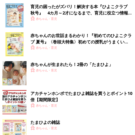
育児の困ったがズバリ！解決する本『ひよこクラブ
秋号』 4カ月～2才になるまで、育児に役立つ情報が
いっぱい！
赤ちゃん・育児
赤ちゃんのお世話まるわかり！『初めてのひよこクラ
ブ 夏号』〈巻頭大特集〉初めての授乳がうまくい
く！ おっぱい・ミルクの基本と夏のトラブル 解決テ
赤ちゃん・育児
ク
赤ちゃんが生まれたら！2冊の「たまひよ」
赤ちゃん・育児
アカチャンホンポでたまひよ雑誌を買うとポイント10
倍【期間限定】
赤ちゃん・育児
たまひよの雑誌
赤ちゃん・育児