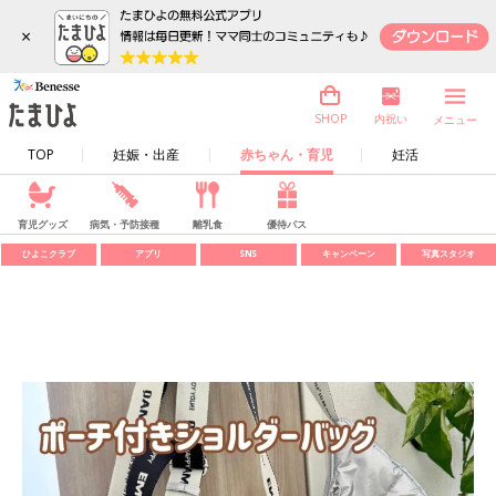
×
内祝い
SHOP
メニュー
TOP
妊娠・出産
赤ちゃん・育児
妊活
育児グッズ
病気・予防接種
離乳食
優待パス
ひよこクラブ
アプリ
SNS
キャンペーン
写真スタジオ