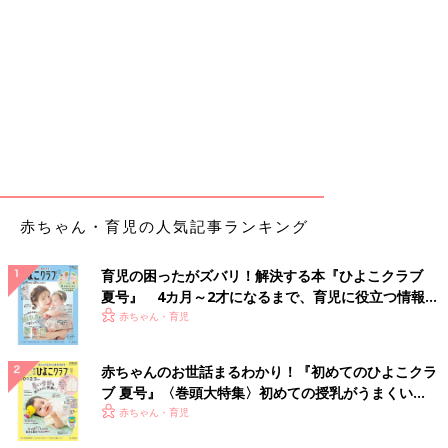
赤ちゃん・育児の人気記事ランキング
育児の困ったがズバリ！解決する本『ひよこクラブ
夏号』 4カ月～2才になるまで、育児に役立つ情報が
いっぱい！
赤ちゃん・育児
赤ちゃんのお世話まるわかり！『初めてのひよこクラ
ブ 夏号』〈巻頭大特集〉初めての授乳がうまくい
く！ おっぱい・ミルクの基本と夏のトラブル 解決テ
赤ちゃん・育児
ク