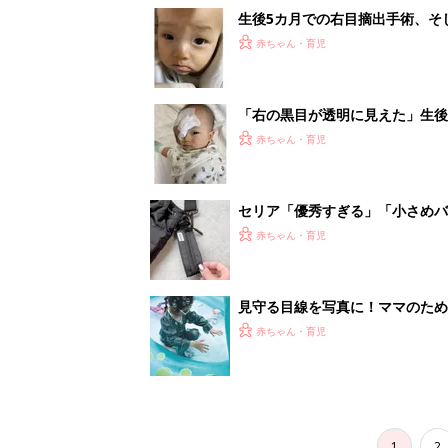
生後5カ月での右目摘出手術、そ
の生活【網膜芽細胞腫】
赤ちゃん・育児
「右の黒目が透明に見えた」生後
芽細胞腫】
赤ちゃん・育児
セリア「優秀すぎる」「小さめバ
赤ちゃん・育児
見守る目線を写真に！ママのための撮
赤ちゃん・育児
1
2