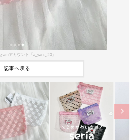
gramアカウント「a_yan._.20」
記事へ戻る