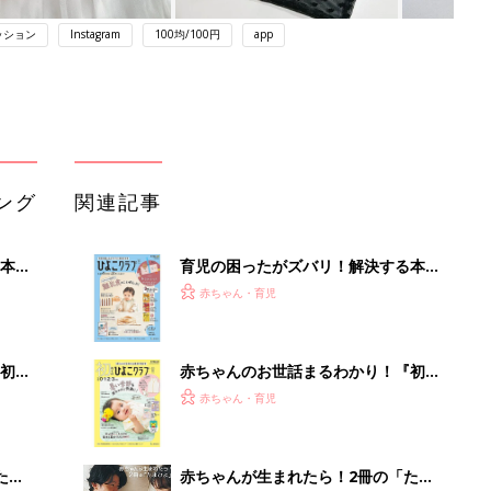
ッション
Instagram
100均/100円
app
ング
関連記事
本
育児の困ったがズバリ！解決する本
2才
『ひよこクラブ 秋号』 4カ月～2才
赤ちゃん・育児
いっ
になるまで、育児に役立つ情報がいっ
ぱい！
初め
赤ちゃんのお世話まるわかり！『初め
大特
てのひよこクラブ 夏号』〈巻頭大特
赤ちゃん・育児
 お
集〉初めての授乳がうまくいく！ お
ブル
っぱい・ミルクの基本と夏のトラブル
解決テク
たま
赤ちゃんが生まれたら！2冊の「たま