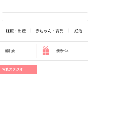
妊娠・出産
赤ちゃん・育児
妊活
離乳食
優待パス
写真スタジオ