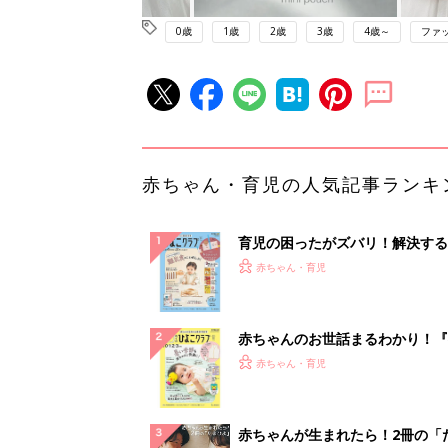
0歳
1歳
2歳
3歳
4歳～
ファ
赤ちゃん・育児の人気記事ランキ
育児の困ったがズバリ！解決する
『ひよこクラブ 秋号』 4カ月～
赤ちゃん・育児
になるまで、育児に役立つ情報が
ぱい！
赤ちゃんのお世話まるわかり！『
てのひよこクラブ 夏号』〈巻頭
赤ちゃん・育児
集〉初めての授乳がうまくいく！
っぱい・ミルクの基本と夏のトラ
解決テク
赤ちゃんが生まれたら！2冊の「