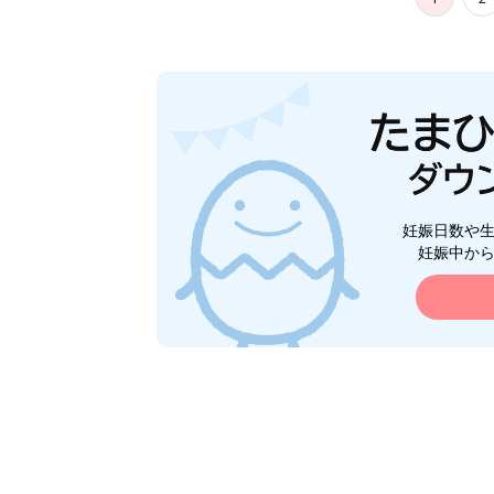
妊娠日数や
妊娠中か