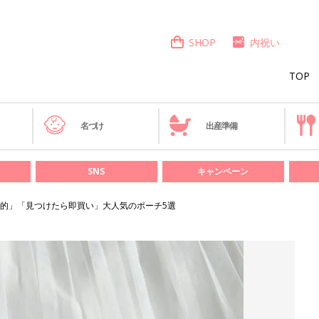
SHOP
内祝い
TOP
き
名づけ
出産準備
SNS
キャンペーン
的」「見つけたら即買い」大人気のポーチ5選