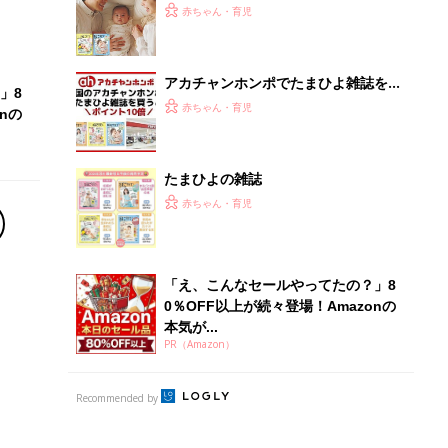
ひよ」
赤ちゃん・育児
アカチャンホンポでたまひよ雑誌を買
」8
うとポイント10倍【期間限定】
赤ちゃん・育児
nの
たまひよの雑誌
赤ちゃん・育児
「え、こんなセールやってたの？」8
0％OFF以上が続々登場！Amazonの
本気が...
PR（Amazon）
Recommended by