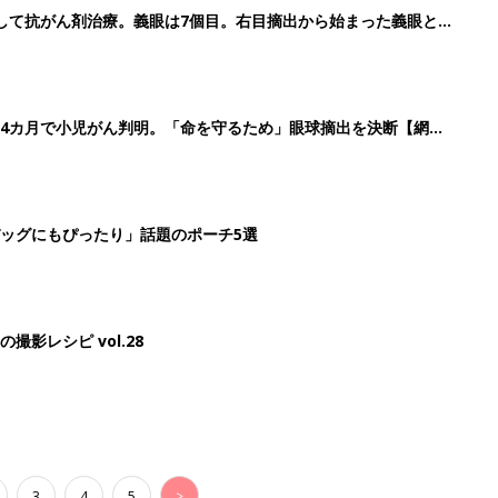
して抗がん剤治療。義眼は7個目。右目摘出から始まった義眼と
4カ月で小児がん判明。「命を守るため」眼球摘出を決断【網膜
ッグにもぴったり」話題のポーチ5選
影レシピ vol.28
3
4
5
>