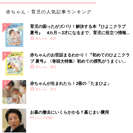
赤ちゃん・育児の人気記事ランキング
育児の困ったがズバリ！解決する本『ひよこクラブ
夏号』 4カ月～2才になるまで、育児に役立つ情報が
いっぱい！
赤ちゃん・育児
赤ちゃんのお世話まるわかり！『初めてのひよこクラ
ブ 夏号』〈巻頭大特集〉初めての授乳がうまくい
く！ おっぱい・ミルクの基本と夏のトラブル 解決テ
赤ちゃん・育児
ク
赤ちゃんが生まれたら！2冊の「たまひよ」
赤ちゃん・育児
お墓の撤去にいくらかかる？墓じまい費用
PR(くらしの話題)