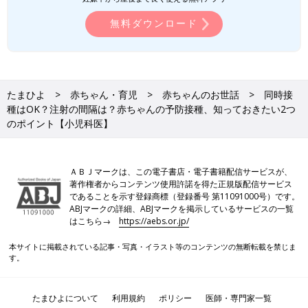
無料ダウンロード
たまひよ
赤ちゃん・育児
赤ちゃんのお世話
同時接
種はOK？注射の間隔は？赤ちゃんの予防接種、知っておきたい2つ
のポイント【小児科医】
ＡＢＪマークは、この電子書店・電子書籍配信サービスが、
著作権者からコンテンツ使用許諾を得た正規版配信サービス
であることを示す登録商標（登録番号 第11091000号）です。
ABJマークの詳細、ABJマークを掲示しているサービスの一覧
はこちら→
https://aebs.or.jp/
本サイトに掲載されている記事・写真・イラスト等のコンテンツの無断転載を禁じま
す。
たまひよについて
利用規約
ポリシー
医師・専門家一覧