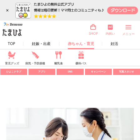
×
内祝い
SHOP
メニュー
TOP
妊娠・出産
赤ちゃん・育児
妊活
育児グッズ
病気・予防接種
離乳食
優待パス
ひよこクラブ
アプリ
SNS
キャンペーン
写真スタジオ