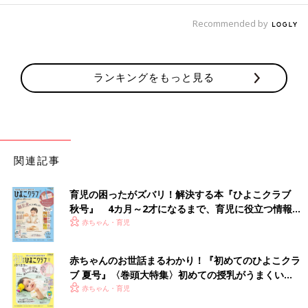
Recommended by
ランキングをもっと見る
関連記事
育児の困ったがズバリ！解決する本『ひよこクラブ
秋号』 4カ月～2才になるまで、育児に役立つ情報が
いっぱい！
赤ちゃん・育児
赤ちゃんのお世話まるわかり！『初めてのひよこクラ
ブ 夏号』〈巻頭大特集〉初めての授乳がうまくい
く！ おっぱい・ミルクの基本と夏のトラブル 解決テ
赤ちゃん・育児
ク