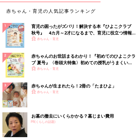
赤ちゃん・育児の人気記事ランキング
育児の困ったがズバリ！解決する本『ひよこクラブ
秋号』 4カ月～2才になるまで、育児に役立つ情報が
いっぱい！
赤ちゃん・育児
赤ちゃんのお世話まるわかり！『初めてのひよこクラ
ブ 夏号』〈巻頭大特集〉初めての授乳がうまくい
く！ おっぱい・ミルクの基本と夏のトラブル 解決テ
赤ちゃん・育児
ク
赤ちゃんが生まれたら！2冊の「たまひよ」
赤ちゃん・育児
お墓の撤去にいくらかかる？墓じまい費用
PR(くらしの話題)