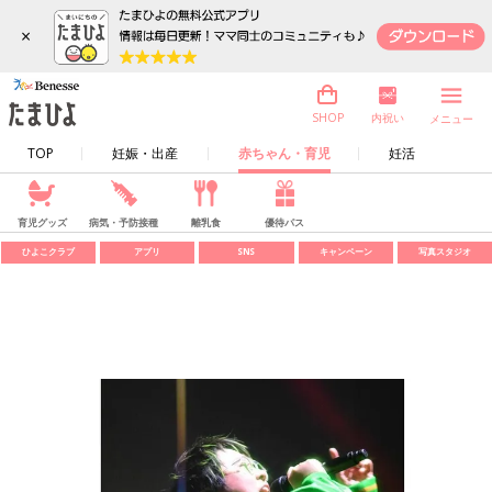
×
内祝い
SHOP
メニュー
TOP
妊娠・出産
赤ちゃん・育児
妊活
育児グッズ
病気・予防接種
離乳食
優待パス
ひよこクラブ
アプリ
SNS
キャンペーン
写真スタジオ