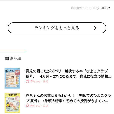
Recommended by
ランキングをもっと見る
関連記事
育児の困ったがズバリ！解決する本『ひよこクラブ
秋号』 4カ月～2才になるまで、育児に役立つ情報が
いっぱい！
赤ちゃん・育児
赤ちゃんのお世話まるわかり！『初めてのひよこクラ
ブ 夏号』〈巻頭大特集〉初めての授乳がうまくい
く！ おっぱい・ミルクの基本と夏のトラブル 解決テ
赤ちゃん・育児
ク