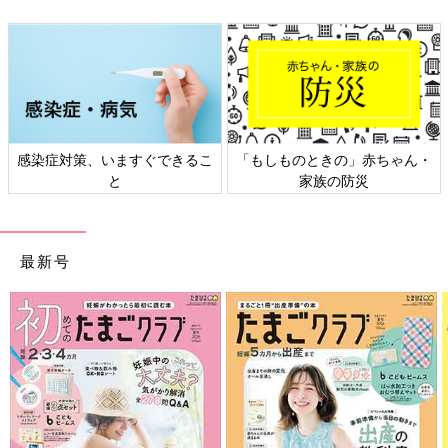
・
日本外来小児科学会リーフレッ
六星占術 細木かおりさんの人生
ト検討会
相談
最新号