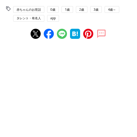
赤ちゃんのお世話
0歳
1歳
2歳
3歳
4歳～
タレント・有名人
app