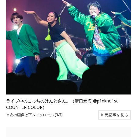
ライブ中のこっちのけんとさん。（溝口元海 @p1nkno1se
COUNTER COLOR）
▼
次の画像は下へスクロール (3/7)
▶
元記事を見る