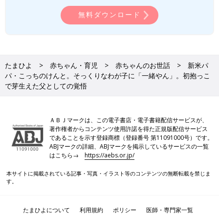
無料ダウンロード
たまひよ
赤ちゃん・育児
赤ちゃんのお世話
新米パ
パ・こっちのけんと。そっくりなわが子に「一緒やん」。初抱っこ
で芽生えた父としての覚悟
ＡＢＪマークは、この電子書店・電子書籍配信サービスが、
著作権者からコンテンツ使用許諾を得た正規版配信サービス
であることを示す登録商標（登録番号 第11091000号）です。
ABJマークの詳細、ABJマークを掲示しているサービスの一覧
はこちら→
https://aebs.or.jp/
本サイトに掲載されている記事・写真・イラスト等のコンテンツの無断転載を禁じま
す。
たまひよについて
利用規約
ポリシー
医師・専門家一覧