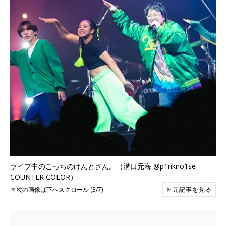
ライブ中のこっちのけんとさん。（溝口元海 @p1nkno1se
COUNTER COLOR）
▼
次の画像は下へスクロール (3/7)
▶
元記事を見る