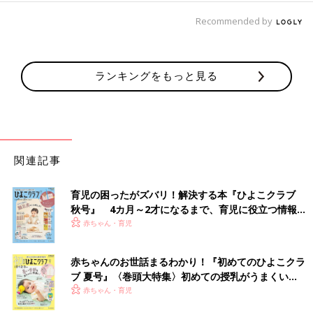
Recommended by
ランキングをもっと見る
関連記事
育児の困ったがズバリ！解決する本『ひよこクラブ
秋号』 4カ月～2才になるまで、育児に役立つ情報が
いっぱい！
赤ちゃん・育児
赤ちゃんのお世話まるわかり！『初めてのひよこクラ
ブ 夏号』〈巻頭大特集〉初めての授乳がうまくい
く！ おっぱい・ミルクの基本と夏のトラブル 解決テ
赤ちゃん・育児
ク