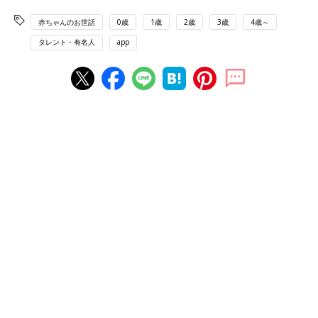
赤ちゃんのお世話
0歳
1歳
2歳
3歳
4歳～
タレント・有名人
app