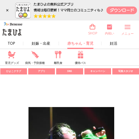
×
内祝い
SHOP
メニュー
TOP
妊娠・出産
赤ちゃん・育児
妊活
育児グッズ
病気・予防接種
離乳食
優待パス
ひよこクラブ
アプリ
SNS
キャンペーン
写真スタジオ