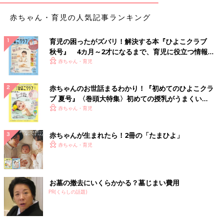
赤ちゃん・育児の人気記事ランキング
育児の困ったがズバリ！解決する本『ひよこクラブ
秋号』 4カ月～2才になるまで、育児に役立つ情報が
いっぱい！
赤ちゃん・育児
赤ちゃんのお世話まるわかり！『初めてのひよこクラ
ブ 夏号』〈巻頭大特集〉初めての授乳がうまくい
く！ おっぱい・ミルクの基本と夏のトラブル 解決テ
赤ちゃん・育児
ク
赤ちゃんが生まれたら！2冊の「たまひよ」
赤ちゃん・育児
お墓の撤去にいくらかかる？墓じまい費用
PR(くらしの話題)