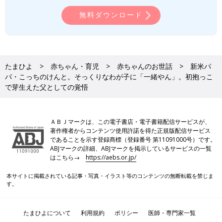
無料ダウンロード
たまひよ
赤ちゃん・育児
赤ちゃんのお世話
新米パ
パ・こっちのけんと。そっくりなわが子に「一緒やん」。初抱っこ
で芽生えた父としての覚悟
ＡＢＪマークは、この電子書店・電子書籍配信サービスが、
著作権者からコンテンツ使用許諾を得た正規版配信サービス
であることを示す登録商標（登録番号 第11091000号）です。
ABJマークの詳細、ABJマークを掲示しているサービスの一覧
はこちら→
https://aebs.or.jp/
本サイトに掲載されている記事・写真・イラスト等のコンテンツの無断転載を禁じま
す。
たまひよについて
利用規約
ポリシー
医師・専門家一覧