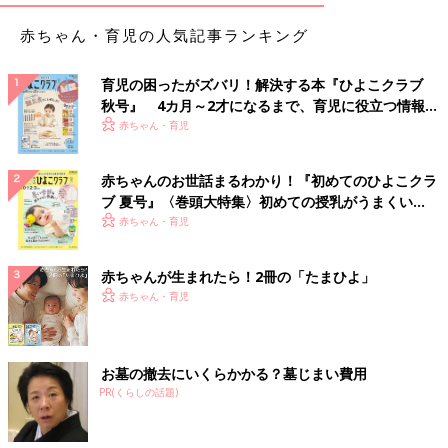
赤ちゃん・育児の人気記事ランキング
育児の困ったがズバリ！解決する本『ひよこクラブ
秋号』 4カ月～2才になるまで、育児に役立つ情報が
いっぱい！
赤ちゃん・育児
赤ちゃんのお世話まるわかり！『初めてのひよこクラ
ブ 夏号』〈巻頭大特集〉初めての授乳がうまくい
く！ おっぱい・ミルクの基本と夏のトラブル 解決テ
赤ちゃん・育児
ク
赤ちゃんが生まれたら！2冊の「たまひよ」
赤ちゃん・育児
お墓の撤去にいくらかかる？墓じまい費用
PR(くらしの話題)