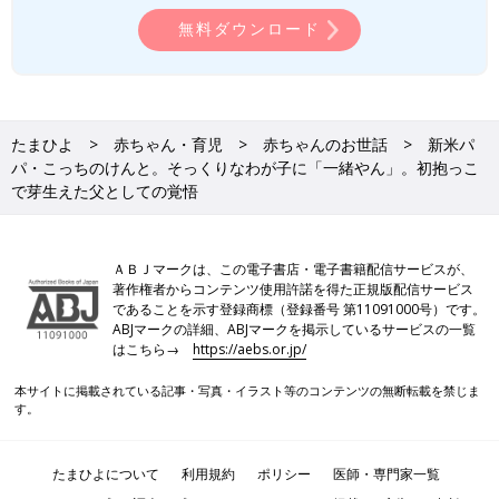
無料ダウンロード
たまひよ
赤ちゃん・育児
赤ちゃんのお世話
新米パ
パ・こっちのけんと。そっくりなわが子に「一緒やん」。初抱っこ
で芽生えた父としての覚悟
ＡＢＪマークは、この電子書店・電子書籍配信サービスが、
著作権者からコンテンツ使用許諾を得た正規版配信サービス
であることを示す登録商標（登録番号 第11091000号）です。
ABJマークの詳細、ABJマークを掲示しているサービスの一覧
はこちら→
https://aebs.or.jp/
本サイトに掲載されている記事・写真・イラスト等のコンテンツの無断転載を禁じま
す。
たまひよについて
利用規約
ポリシー
医師・専門家一覧