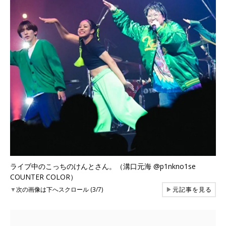
ライブ中のこっちのけんとさん。（溝口元海 @p1nkno1se
COUNTER COLOR）
▼
次の画像は下へスクロール (3/7)
▶
元記事を見る