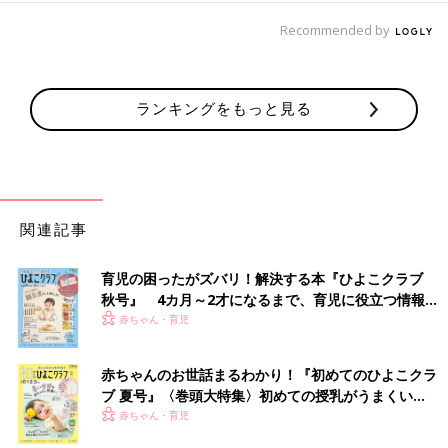
Recommended by
ランキングをもっと見る
関連記事
育児の困ったがズバリ！解決する本『ひよこクラブ
秋号』 4カ月～2才になるまで、育児に役立つ情報が
いっぱい！
赤ちゃん・育児
赤ちゃんのお世話まるわかり！『初めてのひよこクラ
ブ 夏号』〈巻頭大特集〉初めての授乳がうまくい
く！ おっぱい・ミルクの基本と夏のトラブル 解決テ
赤ちゃん・育児
ク