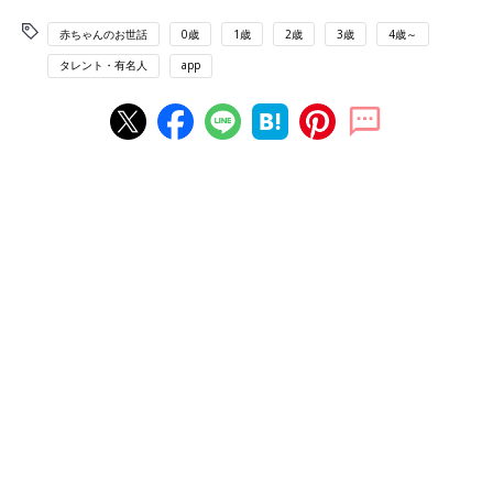
赤ちゃんのお世話
0歳
1歳
2歳
3歳
4歳～
タレント・有名人
app