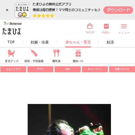
×
内祝い
SHOP
メニュー
TOP
妊娠・出産
赤ちゃん・育児
妊活
育児グッズ
病気・予防接種
離乳食
優待パス
ひよこクラブ
アプリ
SNS
キャンペーン
写真スタジオ