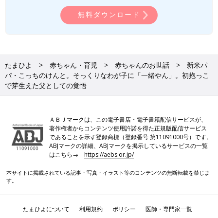
無料ダウンロード
たまひよ
赤ちゃん・育児
赤ちゃんのお世話
新米パ
パ・こっちのけんと。そっくりなわが子に「一緒やん」。初抱っこ
で芽生えた父としての覚悟
ＡＢＪマークは、この電子書店・電子書籍配信サービスが、
著作権者からコンテンツ使用許諾を得た正規版配信サービス
であることを示す登録商標（登録番号 第11091000号）です。
ABJマークの詳細、ABJマークを掲示しているサービスの一覧
はこちら→
https://aebs.or.jp/
本サイトに掲載されている記事・写真・イラスト等のコンテンツの無断転載を禁じま
す。
たまひよについて
利用規約
ポリシー
医師・専門家一覧