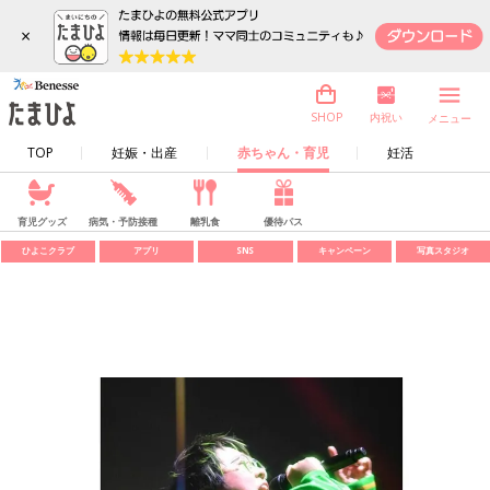
×
内祝い
SHOP
メニュー
TOP
妊娠・出産
赤ちゃん・育児
妊活
育児グッズ
病気・予防接種
離乳食
優待パス
ひよこクラブ
アプリ
SNS
キャンペーン
写真スタジオ