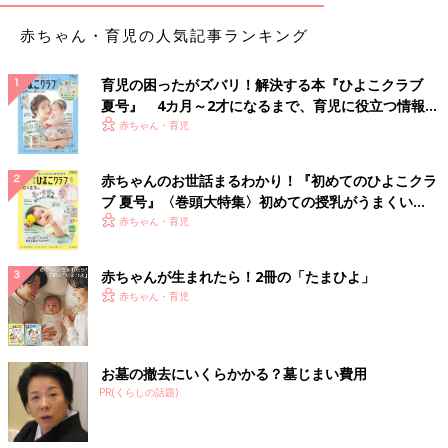
赤ちゃん・育児の人気記事ランキング
育児の困ったがズバリ！解決する本『ひよこクラブ
夏号』 4カ月～2才になるまで、育児に役立つ情報が
いっぱい！
赤ちゃん・育児
赤ちゃんのお世話まるわかり！『初めてのひよこクラ
ブ 夏号』〈巻頭大特集〉初めての授乳がうまくい
く！ おっぱい・ミルクの基本と夏のトラブル 解決テ
赤ちゃん・育児
ク
赤ちゃんが生まれたら！2冊の「たまひよ」
赤ちゃん・育児
お墓の撤去にいくらかかる？墓じまい費用
PR(くらしの話題)