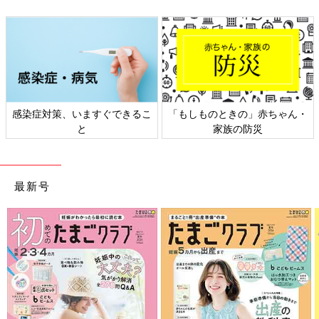
・
日本外来小児科学会リーフレッ
六星占術 細木かおりさんの人
ト検討会
相談
最新号