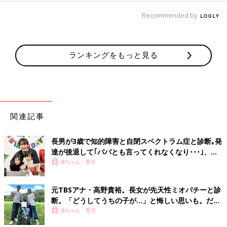
Recommended by
ランキングをもっと見る
関連記事
長男が3歳で知的障害と自閉スペクトラム症と診断｡発
達が後退して｢パパとも言ってくれなくなり･･･｣、元
プロバスケ選手･岡田優介
赤ちゃん・育児
元TBSアナ・高野貴裕。長女が先天性ミオパチーと診
断。「どうしてうちの子が…」と悔しい思いも。だか
らこそ、娘との時間を全力で楽しみたい
赤ちゃん・育児