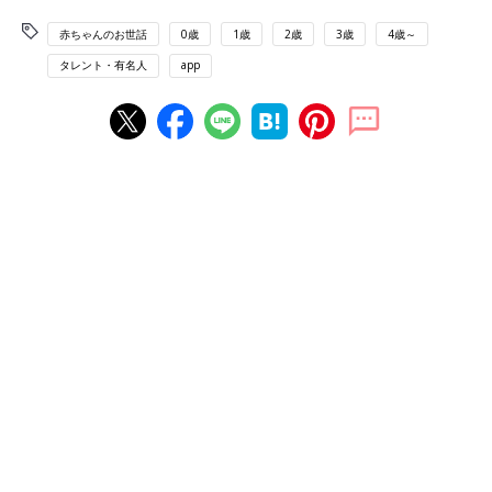
赤ちゃんのお世話
0歳
1歳
2歳
3歳
4歳～
タレント・有名人
app