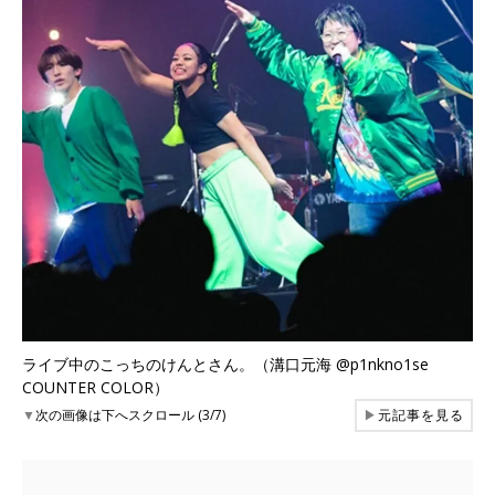
ライブ中のこっちのけんとさん。（溝口元海 @p1nkno1se
COUNTER COLOR）
▼
次の画像は下へスクロール (3/7)
▶
元記事を見る