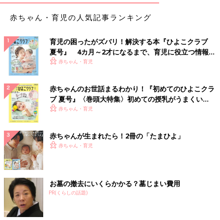
赤ちゃん・育児の人気記事ランキング
育児の困ったがズバリ！解決する本『ひよこクラブ
夏号』 4カ月～2才になるまで、育児に役立つ情報が
いっぱい！
赤ちゃん・育児
赤ちゃんのお世話まるわかり！『初めてのひよこクラ
ブ 夏号』〈巻頭大特集〉初めての授乳がうまくい
く！ おっぱい・ミルクの基本と夏のトラブル 解決テ
赤ちゃん・育児
ク
赤ちゃんが生まれたら！2冊の「たまひよ」
赤ちゃん・育児
お墓の撤去にいくらかかる？墓じまい費用
PR(くらしの話題)