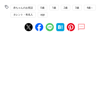
赤ちゃんのお世話
0歳
1歳
2歳
3歳
4歳～
タレント・有名人
app