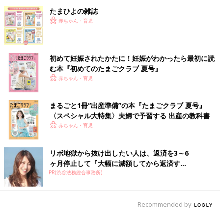
たまひよの雑誌
赤ちゃん・育児
初めて妊娠されたかたに！妊娠がわかったら最初に読
む本『初めてのたまごクラブ 夏号』
赤ちゃん・育児
まるごと1冊“出産準備”の本『たまごクラブ 夏号』
〈スペシャル大特集〉夫婦で予習する 出産の教科書
赤ちゃん・育児
リボ地獄から抜け出したい人は、返済を3～6
ヶ月停止して『大幅に減額してから返済す...
PR(渋谷法務総合事務所)
Recommended by