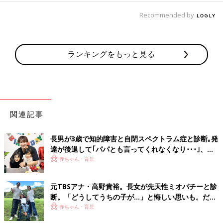
Recommended by
ランキングをもっと見る
関連記事
長男が3歳で知的障害と自閉スペクトラム症と診断｡発
達が後退して｢パパとも言ってくれなくなり･･･｣、元
プロバスケ選手･岡田優介
赤ちゃん・育児
元TBSアナ・高野貴裕。長女が先天性ミオパチーと診
断。「どうしてうちの子が…」と悔しい思いも。だか
らこそ、娘との時間を全力で楽しみたい
赤ちゃん・育児