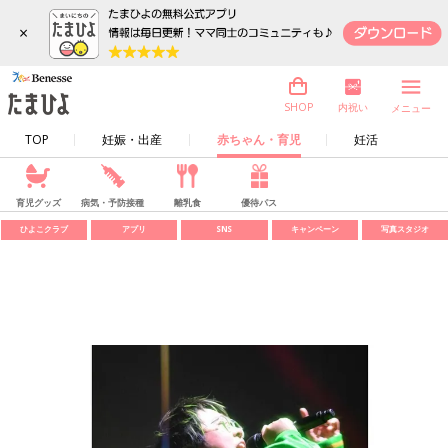
×
内祝い
SHOP
メニュー
TOP
妊娠・出産
赤ちゃん・育児
妊活
育児グッズ
病気・予防接種
離乳食
優待パス
ひよこクラブ
アプリ
SNS
キャンペーン
写真スタジオ