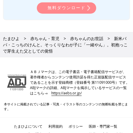
無料ダウンロード
たまひよ
赤ちゃん・育児
赤ちゃんのお世話
新米パ
パ・こっちのけんと。そっくりなわが子に「一緒やん」。初抱っこ
で芽生えた父としての覚悟
ＡＢＪマークは、この電子書店・電子書籍配信サービスが、
著作権者からコンテンツ使用許諾を得た正規版配信サービス
であることを示す登録商標（登録番号 第11091000号）です。
ABJマークの詳細、ABJマークを掲示しているサービスの一覧
はこちら→
https://aebs.or.jp/
本サイトに掲載されている記事・写真・イラスト等のコンテンツの無断転載を禁じま
す。
たまひよについて
利用規約
ポリシー
医師・専門家一覧