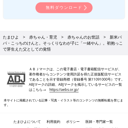
無料ダウンロード
たまひよ
赤ちゃん・育児
赤ちゃんのお世話
新米パ
パ・こっちのけんと。そっくりなわが子に「一緒やん」。初抱っこ
で芽生えた父としての覚悟
ＡＢＪマークは、この電子書店・電子書籍配信サービスが、
著作権者からコンテンツ使用許諾を得た正規版配信サービス
であることを示す登録商標（登録番号 第11091000号）です。
ABJマークの詳細、ABJマークを掲示しているサービスの一覧
はこちら→
https://aebs.or.jp/
本サイトに掲載されている記事・写真・イラスト等のコンテンツの無断転載を禁じま
す。
たまひよについて
利用規約
ポリシー
医師・専門家一覧