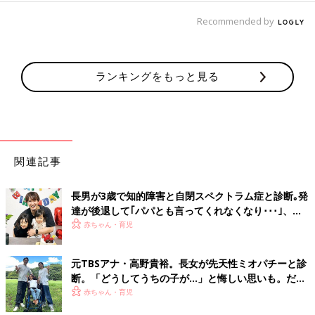
Recommended by
ランキングをもっと見る
関連記事
長男が3歳で知的障害と自閉スペクトラム症と診断｡発
達が後退して｢パパとも言ってくれなくなり･･･｣、元
プロバスケ選手･岡田優介
赤ちゃん・育児
元TBSアナ・高野貴裕。長女が先天性ミオパチーと診
断。「どうしてうちの子が…」と悔しい思いも。だか
らこそ、娘との時間を全力で楽しみたい
赤ちゃん・育児