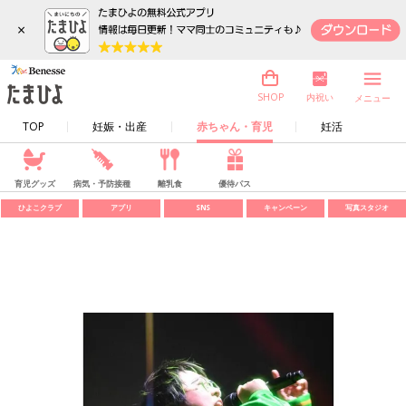
×
内祝い
SHOP
メニュー
TOP
妊娠・出産
赤ちゃん・育児
妊活
育児グッズ
病気・予防接種
離乳食
優待パス
ひよこクラブ
アプリ
SNS
キャンペーン
写真スタジオ