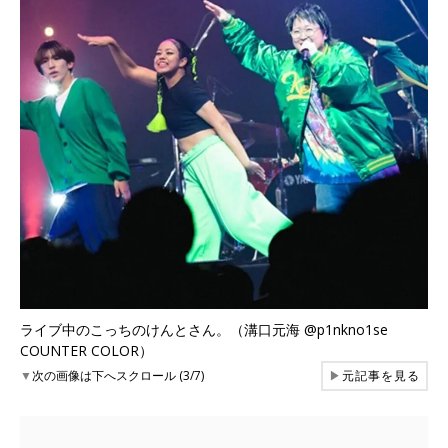
ライブ中のこっちのけんとさん。（溝口元海 @p1nkno1se
COUNTER COLOR）
▼
次の画像は下へスクロール (3/7)
▶
元記事を見る