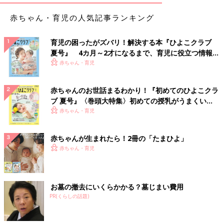
赤ちゃん・育児の人気記事ランキング
育児の困ったがズバリ！解決する本『ひよこクラブ
夏号』 4カ月～2才になるまで、育児に役立つ情報が
いっぱい！
赤ちゃん・育児
赤ちゃんのお世話まるわかり！『初めてのひよこクラ
ブ 夏号』〈巻頭大特集〉初めての授乳がうまくい
く！ おっぱい・ミルクの基本と夏のトラブル 解決テ
赤ちゃん・育児
ク
赤ちゃんが生まれたら！2冊の「たまひよ」
赤ちゃん・育児
お墓の撤去にいくらかかる？墓じまい費用
PR(くらしの話題)