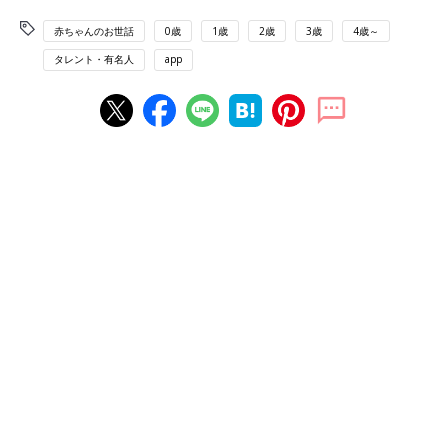
赤ちゃんのお世話
0歳
1歳
2歳
3歳
4歳～
タレント・有名人
app