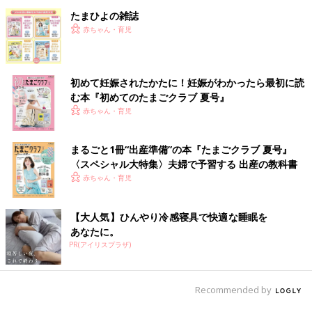
たまひよの雑誌
赤ちゃん・育児
初めて妊娠されたかたに！妊娠がわかったら最初に読
む本『初めてのたまごクラブ 夏号』
赤ちゃん・育児
まるごと1冊“出産準備”の本『たまごクラブ 夏号』
〈スペシャル大特集〉夫婦で予習する 出産の教科書
赤ちゃん・育児
【大人気】ひんやり冷感寝具で快適な睡眠を
あなたに。
PR(アイリスプラザ)
Recommended by