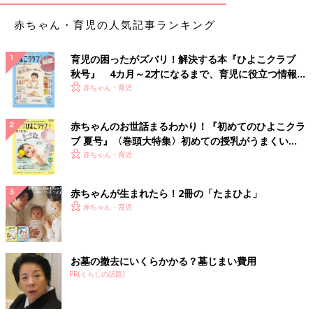
赤ちゃん・育児の人気記事ランキング
育児の困ったがズバリ！解決する本『ひよこクラブ
秋号』 4カ月～2才になるまで、育児に役立つ情報が
いっぱい！
赤ちゃん・育児
赤ちゃんのお世話まるわかり！『初めてのひよこクラ
ブ 夏号』〈巻頭大特集〉初めての授乳がうまくい
く！ おっぱい・ミルクの基本と夏のトラブル 解決テ
赤ちゃん・育児
ク
赤ちゃんが生まれたら！2冊の「たまひよ」
赤ちゃん・育児
お墓の撤去にいくらかかる？墓じまい費用
PR(くらしの話題)