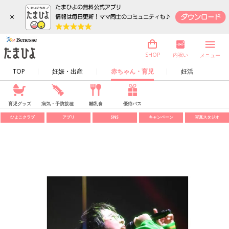
×
内祝い
SHOP
メニュー
TOP
妊娠・出産
赤ちゃん・育児
妊活
育児グッズ
病気・予防接種
離乳食
優待パス
ひよこクラブ
アプリ
SNS
キャンペーン
写真スタジオ