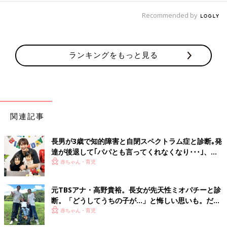
Recommended by
ランキングをもっと見る
関連記事
長男が3歳で知的障害と自閉スペクトラム症と診断｡発
達が後退して｢パパとも言ってくれなくなり･･･｣、元
プロバスケ選手･岡田優介
赤ちゃん・育児
元TBSアナ・高野貴裕。長女が先天性ミオパチーと診
断。「どうしてうちの子が…」と悔しい思いも。だか
らこそ、娘との時間を全力で楽しみたい
赤ちゃん・育児