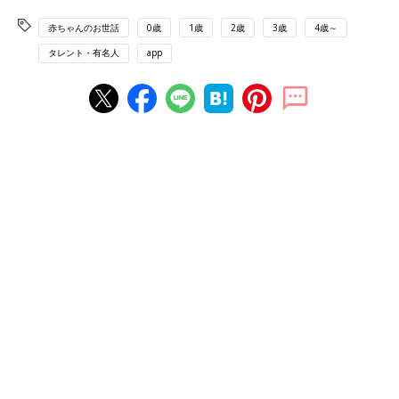
赤ちゃんのお世話
0歳
1歳
2歳
3歳
4歳～
タレント・有名人
app