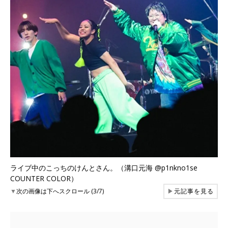
ライブ中のこっちのけんとさん。（溝口元海 @p1nkno1se
COUNTER COLOR）
▼
次の画像は下へスクロール (3/7)
▶
元記事を見る