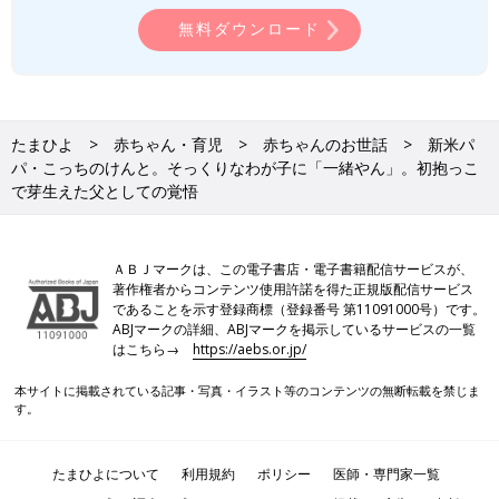
無料ダウンロード
たまひよ
赤ちゃん・育児
赤ちゃんのお世話
新米パ
パ・こっちのけんと。そっくりなわが子に「一緒やん」。初抱っこ
で芽生えた父としての覚悟
ＡＢＪマークは、この電子書店・電子書籍配信サービスが、
著作権者からコンテンツ使用許諾を得た正規版配信サービス
であることを示す登録商標（登録番号 第11091000号）です。
ABJマークの詳細、ABJマークを掲示しているサービスの一覧
はこちら→
https://aebs.or.jp/
本サイトに掲載されている記事・写真・イラスト等のコンテンツの無断転載を禁じま
す。
たまひよについて
利用規約
ポリシー
医師・専門家一覧