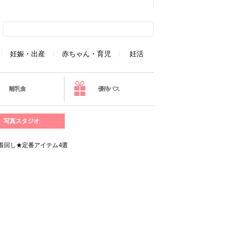
妊娠・出産
赤ちゃん・育児
妊活
離乳食
優待パス
写真スタジオ
着回し★定番アイテム4選