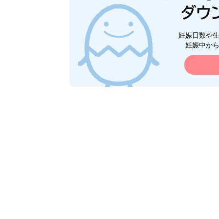
妊娠日数や
妊娠中か