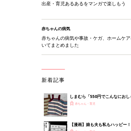
出産・育児あるあるをマンガで楽しもう
赤ちゃんの病気
赤ちゃんの病気や事故・ケガ、ホームケア
いてまとめました
新着記事
しまむら「550円でこんなにお
夏のバズりトップス4選
赤ちゃん・育児
【漫画】娘も夫も私もハッピー
うふう子育て ＃92』