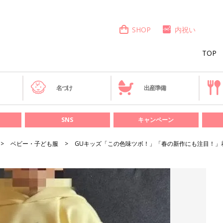
SHOP
内祝い
TOP
き
名づけ
出産準備
SNS
キャンペーン
ベビー・子ども服
GUキッズ「この色味ツボ！」「春の新作にも注目！」