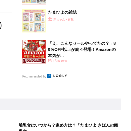
たまひよの雑誌
赤ちゃん・育児
「え、こんなセールやってたの？」8
0％OFF以上が続々登場！Amazonの
本気が...
PR（Amazon）
Recommended by
離乳食はいつから？進め方は？「たまひよ きほんの離