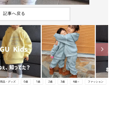
記事へ戻る
用品・グッズ
0歳
1歳
2歳
3歳
4歳～
ファッション