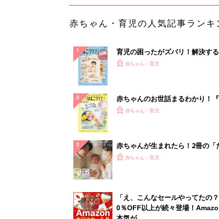
赤ちゃん・育児の人気記事ランキ
育児の困ったがズバリ！解決する
『ひよこクラブ 秋号』 4カ月～
赤ちゃん・育児
になるまで、育児に役立つ情報が
ぱい！
赤ちゃんのお世話まるわかり！『
てのひよこクラブ 夏号』〈巻頭
赤ちゃん・育児
集〉初めての授乳がうまくいく！
っぱい・ミルクの基本と夏のトラ
解決テク
赤ちゃんが生まれたら！2冊の「
ひよ」
赤ちゃん・育児
「え、こんなセールやってたの？
0％OFF以上が続々登場！Amazo
本気が...