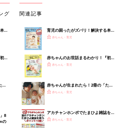
ング
関連記事
本
育児の困ったがズバリ！解決する本
2才
『ひよこクラブ 秋号』 4カ月～2才
赤ちゃん・育児
いっ
になるまで、育児に役立つ情報がいっ
ぱい！
初め
赤ちゃんのお世話まるわかり！『初め
大特
てのひよこクラブ 夏号』〈巻頭大特
赤ちゃん・育児
 お
集〉初めての授乳がうまくいく！ お
ブル
っぱい・ミルクの基本と夏のトラブル
解決テク
たま
赤ちゃんが生まれたら！2冊の「たま
ひよ」
赤ちゃん・育児
アカチャンホンポでたまひよ雑誌を買
」8
うとポイント10倍【期間限定】
赤ちゃん・育児
nの