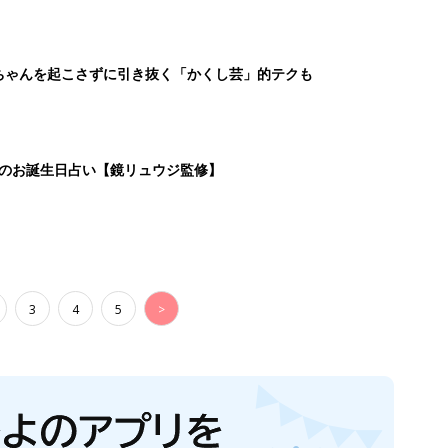
ちゃんを起こさずに引き抜く「かくし芸」的テクも
日のお誕生日占い【鏡リュウジ監修】
3
4
5
>