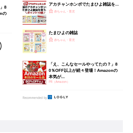
離乳食はいつから？進め方は？「たまひよ きほんの離
乳食」
授乳の悩みや初めての離乳食作りに役立つ
子育てとお金
につ
妊娠・出産・育児にかかる費用やもらえる補助
金・助成金を解説