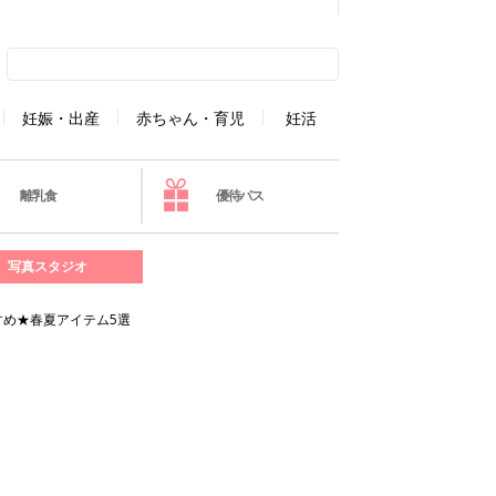
妊娠・出産
赤ちゃん・育児
妊活
離乳食
優待パス
写真スタジオ
め★春夏アイテム5選