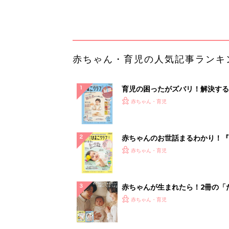
っぱい・ミルクの基本と夏のトラ
解決テク
赤ちゃんが生まれたら！2冊の「
ひよ」
赤ちゃん・育児
「え、こんなセールやってたの？
0％OFF以上が続々登場！Amazo
本気が...
PR（Amazon）
ランキングをもっと見る