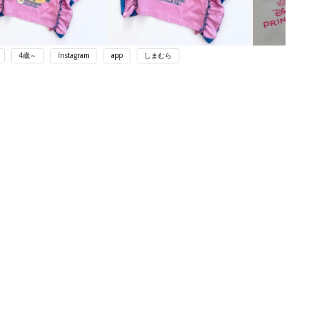
4歳～
Instagram
app
しまむら
ング
関連記事
本
育児の困ったがズバリ！解決する本
2才
『ひよこクラブ 秋号』 4カ月～2才
赤ちゃん・育児
いっ
になるまで、育児に役立つ情報がいっ
ぱい！
初め
赤ちゃんのお世話まるわかり！『初め
大特
てのひよこクラブ 夏号』〈巻頭大特
赤ちゃん・育児
 お
集〉初めての授乳がうまくいく！ お