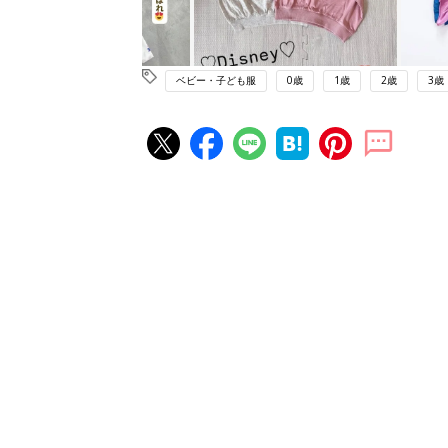
ベビー・子ども服
0歳
1歳
2歳
3歳
赤ちゃん・育児の人気記事ランキ
育児の困ったがズバリ！解決する
『ひよこクラブ 秋号』 4カ月～
赤ちゃん・育児
になるまで、育児に役立つ情報が
ぱい！
赤ちゃんのお世話まるわかり！『
てのひよこクラブ 夏号』〈巻頭
赤ちゃん・育児
集〉初めての授乳がうまくいく！