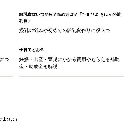
たまひよ」
本『ひよこクラブ 秋号』 4カ月～2才になるまで、育児に役立
日のお誕生日占い【鏡リュウジ監修】
ル」、間違っているかも？「思い出があって捨てられない」に収納