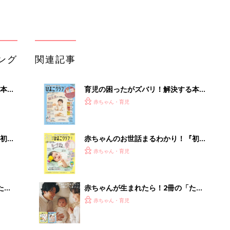
ブル
っぱい・ミルクの基本と夏のトラブル
解決テク
たま
赤ちゃんが生まれたら！2冊の「たま
ひよ」
赤ちゃん・育児
アカチャンホンポでたまひよ雑誌を買
」8
うとポイント10倍【期間限定】
赤ちゃん・育児
nの
たまひよの雑誌
赤ちゃん・育児
「え、こんなセールやってたの？」8
0％OFF以上が続々登場！Amazonの
本気が...
PR（Amazon）
Recommended by