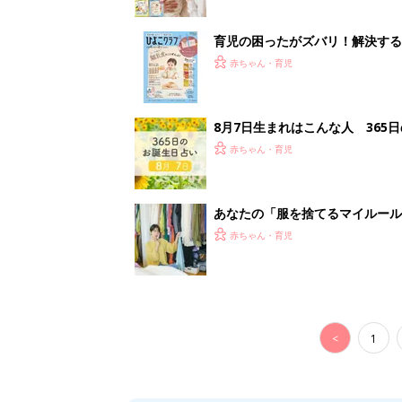
<
1
妊娠日数や
妊娠中か