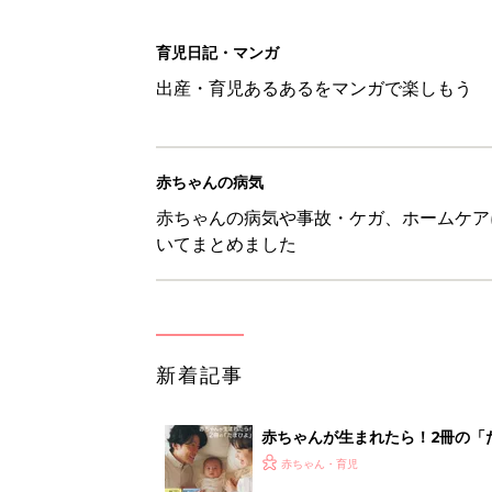
新着記事
赤ちゃんが生まれたら！2冊の「
赤ちゃん・育児
育児の困ったがズバリ！解決する
つ情報がいっぱい！
赤ちゃん・育児
8月7日生まれはこんな人 365
赤ちゃん・育児
あなたの「服を捨てるマイルー
スタイリストが喝！
赤ちゃん・育児