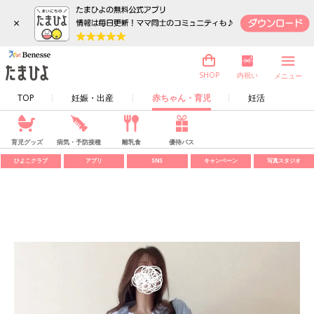
×
内祝い
SHOP
メニュー
TOP
妊娠・出産
赤ちゃん・育児
妊活
育児グッズ
病気・予防接種
離乳食
優待パス
ひよこクラブ
アプリ
SNS
キャンペーン
写真スタジオ