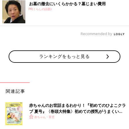
お墓の撤去にいくらかかる？墓じまい費用
PR(くらしの話題)
Recommended by
ランキングをもっと見る
関連記事
赤ちゃんのお世話まるわかり！『初めてのひよこクラ
ブ 夏号』〈巻頭大特集〉初めての授乳がうまくい
く！ おっぱい・ミルクの基本と夏のトラブル 解決テ
赤ちゃん・育児
ク