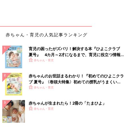
赤ちゃん・育児の人気記事ランキング
育児の困ったがズバリ！解決する本『ひよこクラブ
夏号』 4カ月～2才になるまで、育児に役立つ情報が
いっぱい！
赤ちゃん・育児
赤ちゃんのお世話まるわかり！『初めてのひよこクラ
ブ 夏号』〈巻頭大特集〉初めての授乳がうまくい
く！ おっぱい・ミルクの基本と夏のトラブル 解決テ
赤ちゃん・育児
ク
赤ちゃんが生まれたら！2冊の「たまひよ」
赤ちゃん・育児