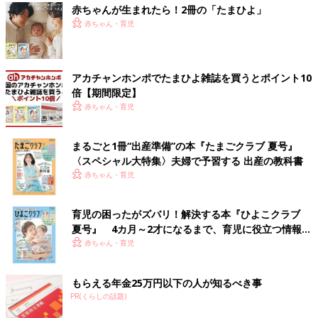
赤ちゃんが生まれたら！2冊の「たまひよ」
赤ちゃん・育児
アカチャンホンポでたまひよ雑誌を買うとポイント10
倍【期間限定】
赤ちゃん・育児
まるごと1冊“出産準備”の本『たまごクラブ 夏号』
〈スペシャル大特集〉夫婦で予習する 出産の教科書
赤ちゃん・育児
育児の困ったがズバリ！解決する本『ひよこクラブ
夏号』 4カ月～2才になるまで、育児に役立つ情報が
いっぱい！
赤ちゃん・育児
もらえる年金25万円以下の人が知るべき事
PR(くらしの話題)