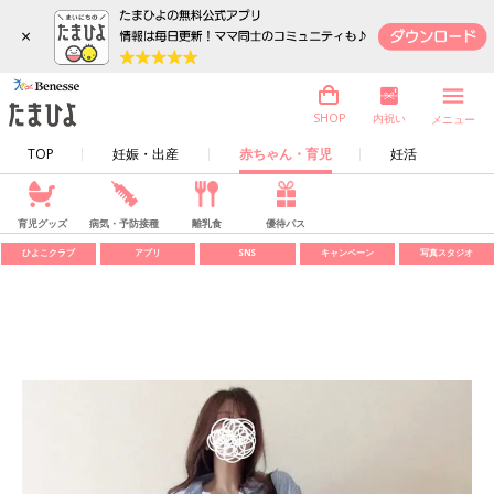
×
内祝い
SHOP
メニュー
TOP
妊娠・出産
赤ちゃん・育児
妊活
育児グッズ
病気・予防接種
離乳食
優待パス
ひよこクラブ
アプリ
SNS
キャンペーン
写真スタジオ