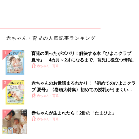
赤ちゃん・育児の人気記事ランキング
育児の困ったがズバリ！解決する本『ひよこクラブ
夏号』 4カ月～2才になるまで、育児に役立つ情報が
いっぱい！
赤ちゃん・育児
赤ちゃんのお世話まるわかり！『初めてのひよこクラ
ブ 夏号』〈巻頭大特集〉初めての授乳がうまくい
く！ おっぱい・ミルクの基本と夏のトラブル 解決テ
赤ちゃん・育児
ク
赤ちゃんが生まれたら！2冊の「たまひよ」
赤ちゃん・育児