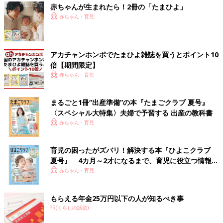
赤ちゃんが生まれたら！2冊の「たまひよ」
赤ちゃん・育児
アカチャンホンポでたまひよ雑誌を買うとポイント10
倍【期間限定】
赤ちゃん・育児
まるごと1冊“出産準備”の本『たまごクラブ 夏号』
〈スペシャル大特集〉夫婦で予習する 出産の教科書
赤ちゃん・育児
育児の困ったがズバリ！解決する本『ひよこクラブ
夏号』 4カ月～2才になるまで、育児に役立つ情報が
いっぱい！
赤ちゃん・育児
もらえる年金25万円以下の人が知るべき事
PR(くらしの話題)