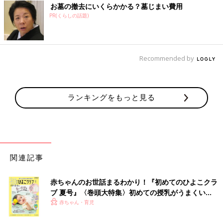
お墓の撤去にいくらかかる？墓じまい費用
PR(くらしの話題)
Recommended by
ランキングをもっと見る
関連記事
赤ちゃんのお世話まるわかり！『初めてのひよこクラ
ブ 夏号』〈巻頭大特集〉初めての授乳がうまくい
く！ おっぱい・ミルクの基本と夏のトラブル 解決テ
赤ちゃん・育児
ク