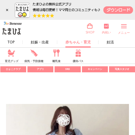
×
内祝い
SHOP
メニュー
TOP
妊娠・出産
赤ちゃん・育児
妊活
育児グッズ
病気・予防接種
離乳食
優待パス
ひよこクラブ
アプリ
SNS
キャンペーン
写真スタジオ