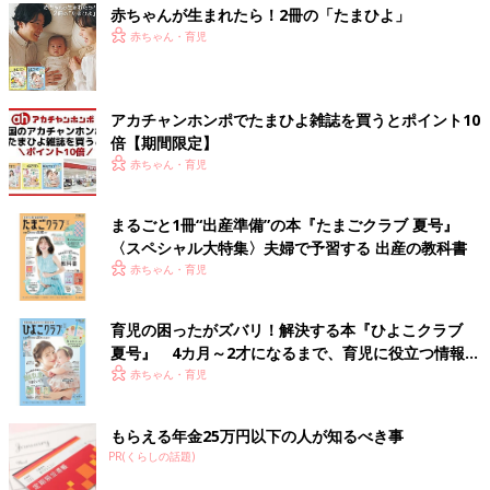
赤ちゃんが生まれたら！2冊の「たまひよ」
赤ちゃん・育児
アカチャンホンポでたまひよ雑誌を買うとポイント10
倍【期間限定】
赤ちゃん・育児
まるごと1冊“出産準備”の本『たまごクラブ 夏号』
〈スペシャル大特集〉夫婦で予習する 出産の教科書
赤ちゃん・育児
育児の困ったがズバリ！解決する本『ひよこクラブ
夏号』 4カ月～2才になるまで、育児に役立つ情報が
いっぱい！
赤ちゃん・育児
もらえる年金25万円以下の人が知るべき事
PR(くらしの話題)