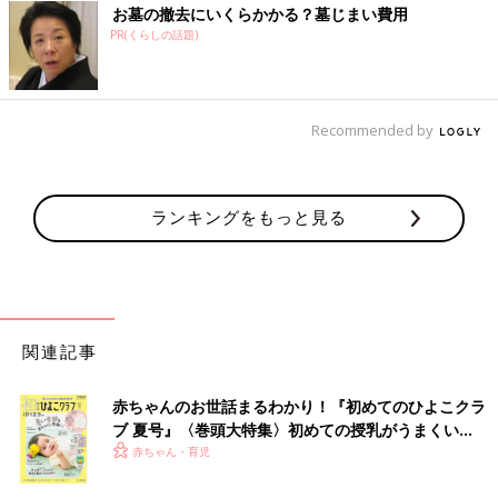
お墓の撤去にいくらかかる？墓じまい費用
PR(くらしの話題)
Recommended by
ランキングをもっと見る
関連記事
赤ちゃんのお世話まるわかり！『初めてのひよこクラ
ブ 夏号』〈巻頭大特集〉初めての授乳がうまくい
く！ おっぱい・ミルクの基本と夏のトラブル 解決テ
赤ちゃん・育児
ク