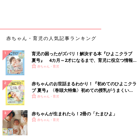
赤ちゃん・育児の人気記事ランキング
育児の困ったがズバリ！解決する本『ひよこクラブ
夏号』 4カ月～2才になるまで、育児に役立つ情報が
いっぱい！
赤ちゃん・育児
赤ちゃんのお世話まるわかり！『初めてのひよこクラ
ブ 夏号』〈巻頭大特集〉初めての授乳がうまくい
く！ おっぱい・ミルクの基本と夏のトラブル 解決テ
赤ちゃん・育児
ク
赤ちゃんが生まれたら！2冊の「たまひよ」
赤ちゃん・育児