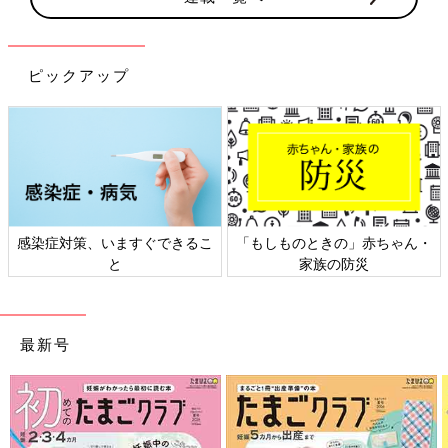
ピックアップ
」赤ちゃん・
日本外来小児科学会リーフレッ
六星占術 細木かお
防災
ト検討会
相談
最新号