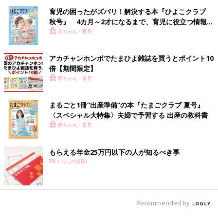
育児の困ったがズバリ！解決する本『ひよこクラブ
秋号』 4カ月～2才になるまで、育児に役立つ情報が
いっぱい！
赤ちゃん・育児
アカチャンホンポでたまひよ雑誌を買うとポイント10
倍【期間限定】
赤ちゃん・育児
まるごと1冊“出産準備”の本『たまごクラブ 夏号』
〈スペシャル大特集〉夫婦で予習する 出産の教科書
赤ちゃん・育児
もらえる年金25万円以下の人が知るべき事
PR(くらしの話題)
Recommended by