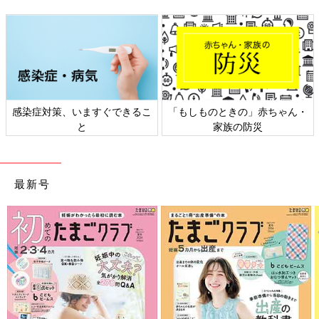
策、いますぐできるこ
「もしものときの」赤ちゃん・
日本外来小
と
家族の防災
最新号