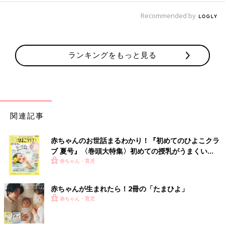
Recommended by
ランキングをもっと見る
関連記事
赤ちゃんのお世話まるわかり！『初めてのひよこクラ
ブ 夏号』〈巻頭大特集〉初めての授乳がうまくい
く！ おっぱい・ミルクの基本と夏のトラブル 解決テ
赤ちゃん・育児
ク
赤ちゃんが生まれたら！2冊の「たまひよ」
赤ちゃん・育児