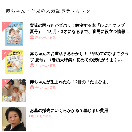
赤ちゃん・育児の人気記事ランキング
育児の困ったがズバリ！解決する本『ひよこクラブ
夏号』 4カ月～2才になるまで、育児に役立つ情報が
いっぱい！
赤ちゃん・育児
赤ちゃんのお世話まるわかり！『初めてのひよこクラ
ブ 夏号』〈巻頭大特集〉初めての授乳がうまくい
く！ おっぱい・ミルクの基本と夏のトラブル 解決テ
赤ちゃん・育児
ク
赤ちゃんが生まれたら！2冊の「たまひよ」
赤ちゃん・育児
お墓の撤去にいくらかかる？墓じまい費用
PR(くらしの話題)