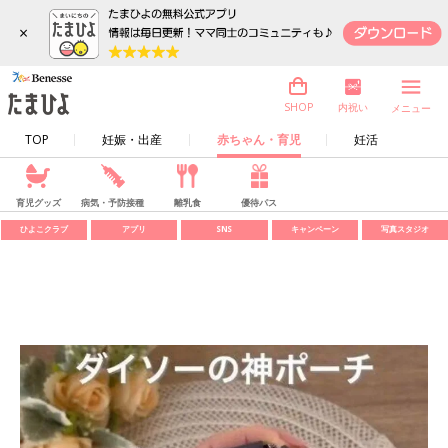
×
内祝い
SHOP
メニュー
TOP
妊娠・出産
赤ちゃん・育児
妊活
育児グッズ
病気・予防接種
離乳食
優待パス
ひよこクラブ
アプリ
SNS
キャンペーン
写真スタジオ