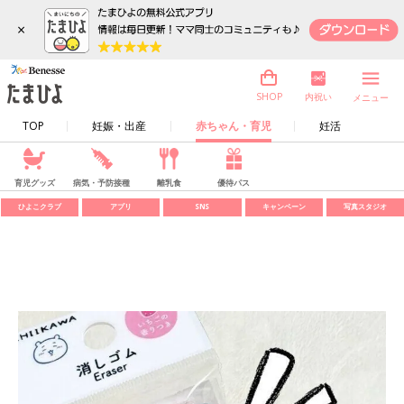
×
内祝い
SHOP
メニュー
TOP
妊娠・出産
赤ちゃん・育児
妊活
育児グッズ
病気・予防接種
離乳食
優待パス
ひよこクラブ
アプリ
SNS
キャンペーン
写真スタジオ