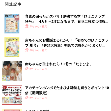
関連記事
育児の困ったがズバリ！解決する本『ひよこクラブ
秋号』 4カ月～2才になるまで、育児に役立つ情報が
いっぱい！
赤ちゃん・育児
赤ちゃんのお世話まるわかり！『初めてのひよこクラ
ブ 夏号』〈巻頭大特集〉初めての授乳がうまくい
く！ おっぱい・ミルクの基本と夏のトラブル 解決テ
赤ちゃん・育児
ク
赤ちゃんが生まれたら！2冊の「たまひよ」
赤ちゃん・育児
アカチャンホンポでたまひよ雑誌を買うとポイント10
倍【期間限定】
赤ちゃん・育児