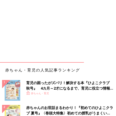
赤ちゃん・育児の人気記事ランキング
育児の困ったがズバリ！解決する本『ひよこクラブ
秋号』 4カ月～2才になるまで、育児に役立つ情報が
いっぱい！
赤ちゃん・育児
赤ちゃんのお世話まるわかり！『初めてのひよこクラ
ブ 夏号』〈巻頭大特集〉初めての授乳がうまくい