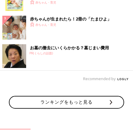
く！ おっぱい・ミルクの基本と夏のトラブル 解決テ
赤ちゃん・育児
ク
赤ちゃんが生まれたら！2冊の「たまひよ」
赤ちゃん・育児
お墓の撤去にいくらかかる？墓じまい費用
PR(くらしの話題)
Recommended by
ランキングをもっと見る