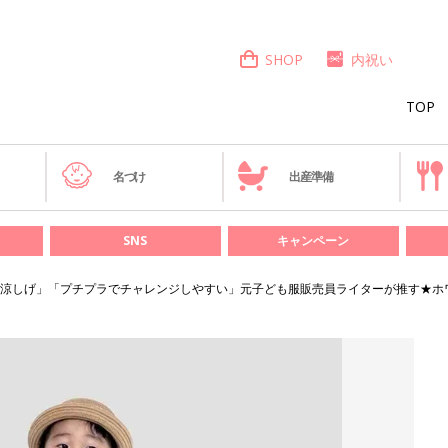
SHOP
内祝い
TOP
き
名づけ
出産準備
SNS
キャンペーン
涼しげ」「プチプラでチャレンジしやすい」元子ども服販売員ライターが推す★ホ