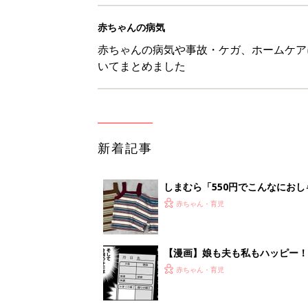
【漫画】娘も夫も私もハッピー
うふう子育て ＃92』
赤ちゃん・育児
「抱っこ紐」は何kgで卒業？赤
赤ちゃん・育児
8月9日生まれはこんな人 365
赤ちゃん・育児
1
2