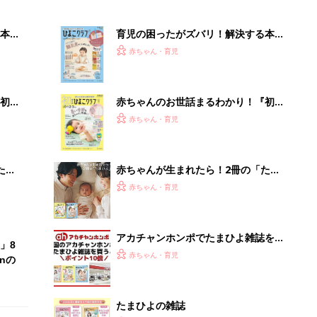
アカチャンホンポでたまひよ雑誌を買
」8
うとポイント10倍【期間限定】
赤ちゃん・育児
nの
たまひよの雑誌
赤ちゃん・育児
「今日の目玉商品は？」毎日変わるA
mazonタイムセールが見逃せない
PR（Amazon）
Recommended by