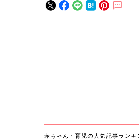
赤ちゃん・育児の人気記事ランキ
育児の困ったがズバリ！解決する
『ひよこクラブ 秋号』 4カ月～
赤ちゃん・育児
になるまで、育児に役立つ情報が
ぱい！
赤ちゃんのお世話まるわかり！『
てのひよこクラブ 夏号』〈巻頭
赤ちゃん・育児
集〉初めての授乳がうまくいく！
っぱい・ミルクの基本と夏のトラ
解決テク
赤ちゃんが生まれたら！2冊の「
ひよ」
赤ちゃん・育児