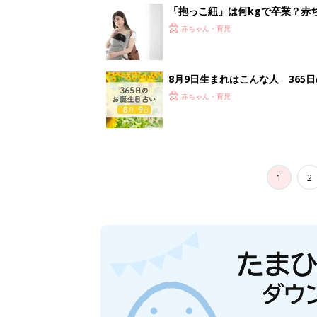
妊娠日数や
妊娠中か