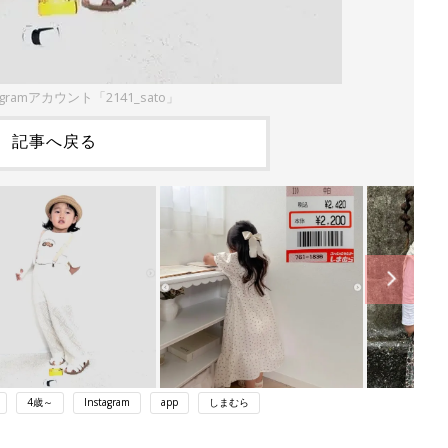
agramアカウント「2141_sato」
記事へ戻る
4歳～
Instagram
app
しまむら