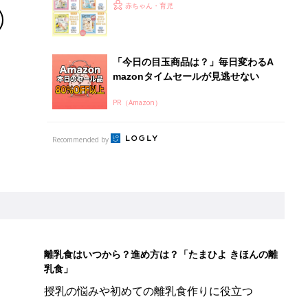
離乳食はいつから？進め方は？「たまひよ きほんの離
乳食」
授乳の悩みや初めての離乳食作りに役立つ
子育てとお金
につ
妊娠・出産・育児にかかる費用やもらえる補助
金・助成金を解説
しゃれ！」「みんな買ってる」元子ども服販売員ライター激推し★