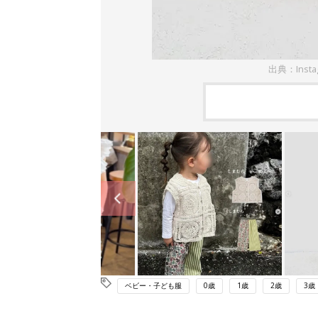
出典：Inst
ベビー・子ども服
0歳
1歳
2歳
3歳