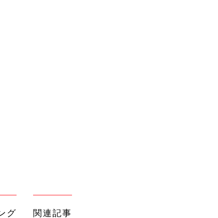
ング
関連記事
本
育児の困ったがズバリ！解決する本
2才
『ひよこクラブ 秋号』 4カ月～2才
赤ちゃん・育児
いっ
になるまで、育児に役立つ情報がいっ
ぱい！
初め
赤ちゃんのお世話まるわかり！『初め
大特
てのひよこクラブ 夏号』〈巻頭大特
赤ちゃん・育児
 お
集〉初めての授乳がうまくいく！ お
ブル
っぱい・ミルクの基本と夏のトラブル
解決テク
たま
赤ちゃんが生まれたら！2冊の「たま
ひよ」
赤ちゃん・育児