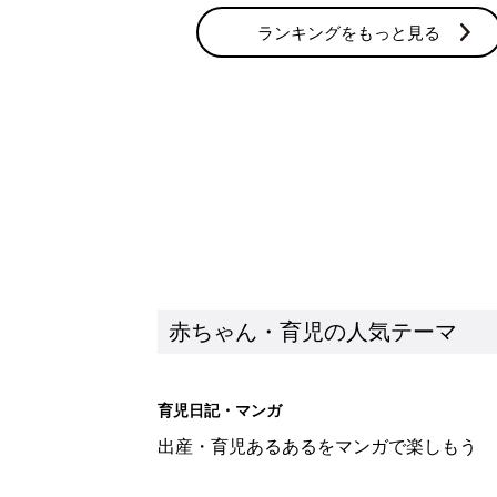
育児日記・マンガ
出産・育児あるあるをマンガで楽しもう
赤ちゃんの病気
赤ちゃんの病気や事故・ケガ、ホームケア
いてまとめました
新着記事
しまむら「550円でこんなにお
夏のバズりトップス4選
赤ちゃん・育児