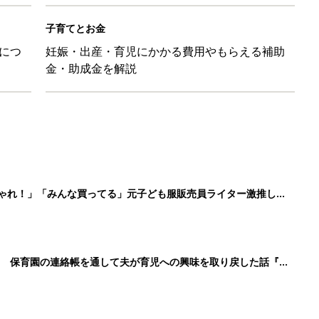
！ 保育園の連絡帳を通して夫が育児への興味を取り戻した話『ふ
ちゃんを起こさずに引き抜く「かくし芸」的テクも
日のお誕生日占い【鏡リュウジ監修】
3
4
5
>