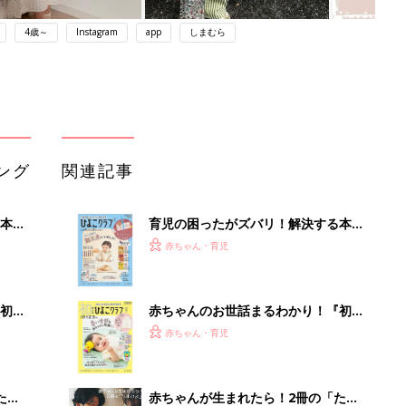
4歳～
Instagram
app
しまむら
ング
関連記事
本
育児の困ったがズバリ！解決する本
2才
『ひよこクラブ 秋号』 4カ月～2才
赤ちゃん・育児
いっ
になるまで、育児に役立つ情報がいっ
ぱい！
初め
赤ちゃんのお世話まるわかり！『初め
大特
てのひよこクラブ 夏号』〈巻頭大特
赤ちゃん・育児
 お
集〉初めての授乳がうまくいく！ お
ブル
っぱい・ミルクの基本と夏のトラブル
解決テク
たま
赤ちゃんが生まれたら！2冊の「たま