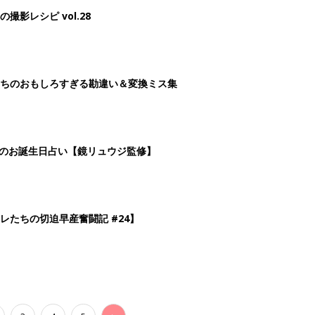
影レシピ vol.28
ちのおもしろすぎる勘違い＆変換ミス集
日のお誕生日占い【鏡リュウジ監修】
レたちの切迫早産奮闘記 #24】