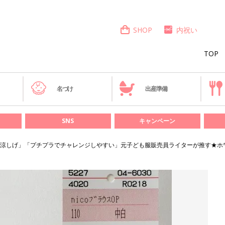
SHOP
内祝い
TOP
き
名づけ
出産準備
SNS
キャンペーン
涼しげ」「プチプラでチャレンジしやすい」元子ども服販売員ライターが推す★ホ