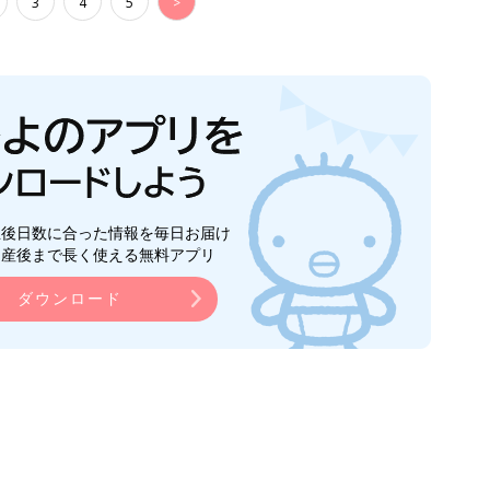
3
4
5
>
生後日数に合った情報を毎日お届け
ら産後まで長く使える無料アプリ
ダウンロード