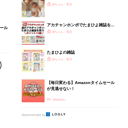
ひよ」
赤ちゃん・育児
アカチャンホンポでたまひよ雑誌を買
セール
うとポイント10倍【期間限定】
赤ちゃん・育児
たまひよの雑誌
赤ちゃん・育児
【毎日変わる】Amazonタイムセール
が見逃せない！
PR（Amazon）
Recommended by