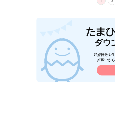
1
2
妊娠日数や
妊娠中か