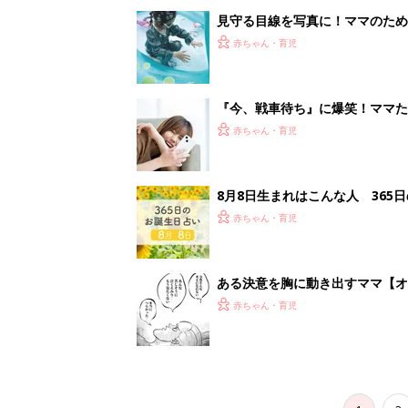
見守る目線を写真に！ママのための撮
赤ちゃん・育児
『今、戦車待ち』に爆笑！ママた
赤ちゃん・育児
8月8日生まれはこんな人 365
赤ちゃん・育児
ある決意を胸に動き出すママ【オ
赤ちゃん・育児