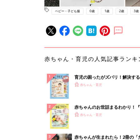
ベビー・子ども服
0歳
1歳
2歳
3歳
赤ちゃん・育児の人気記事ランキ
育児の困ったがズバリ！解決する
『ひよこクラブ 秋号』 4カ月～
赤ちゃん・育児
になるまで、育児に役立つ情報が
ぱい！
赤ちゃんのお世話まるわかり！『
てのひよこクラブ 夏号』〈巻頭
赤ちゃん・育児
集〉初めての授乳がうまくいく！
っぱい・ミルクの基本と夏のトラ
解決テク
赤ちゃんが生まれたら！2冊の「