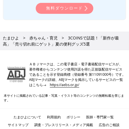
無料ダウンロード
たまひよ
赤ちゃん・育児
3COINSで話題！「新作が最
高」「売り切れ前にゲット」夏の便利グッズ5選
ＡＢＪマークは、この電子書店・電子書籍配信サービスが、
著作権者からコンテンツ使用許諾を得た正規版配信サービス
であることを示す登録商標（登録番号 第11091000号）です。
ABJマークの詳細、ABJマークを掲示しているサービスの一覧
はこちら→
https://aebs.or.jp/
本サイトに掲載されている記事・写真・イラスト等のコンテンツの無断転載を禁じま
す。
たまひよについて
利用規約
ポリシー
医師・専門家一覧
サイトマップ
調査・プレスリリース・メディア掲載
広告のご相談