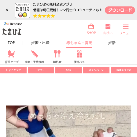
×
内祝い
SHOP
メニュー
TOP
妊娠・出産
赤ちゃん・育児
妊活
育児グッズ
病気・予防接種
離乳食
優待パス
ひよこクラブ
アプリ
SNS
キャンペーン
写真スタジオ