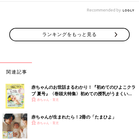
Recommended by
ランキングをもっと見る
関連記事
赤ちゃんのお世話まるわかり！『初めてのひよこクラ
ブ 夏号』〈巻頭大特集〉初めての授乳がうまくい
く！ おっぱい・ミルクの基本と夏のトラブル 解決テ
赤ちゃん・育児
ク
赤ちゃんが生まれたら！2冊の「たまひよ」
赤ちゃん・育児