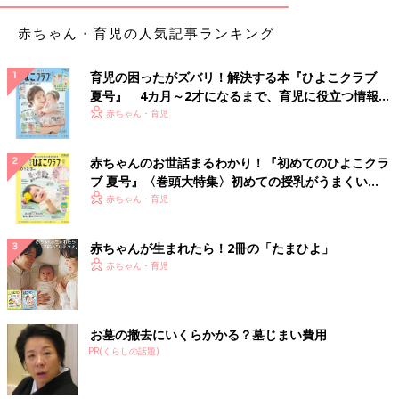
赤ちゃん・育児の人気記事ランキング
育児の困ったがズバリ！解決する本『ひよこクラブ
夏号』 4カ月～2才になるまで、育児に役立つ情報が
いっぱい！
赤ちゃん・育児
赤ちゃんのお世話まるわかり！『初めてのひよこクラ
ブ 夏号』〈巻頭大特集〉初めての授乳がうまくい
く！ おっぱい・ミルクの基本と夏のトラブル 解決テ
赤ちゃん・育児
ク
赤ちゃんが生まれたら！2冊の「たまひよ」
赤ちゃん・育児
お墓の撤去にいくらかかる？墓じまい費用
PR(くらしの話題)