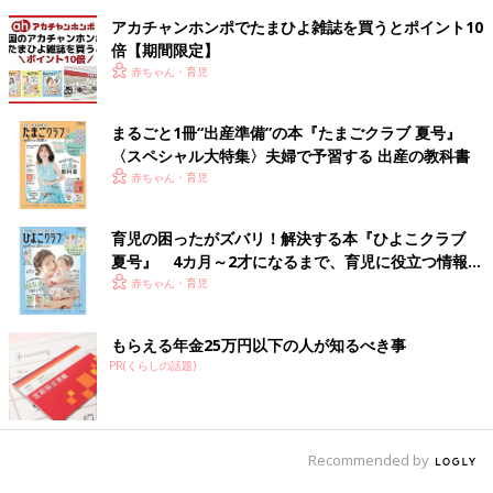
アカチャンホンポでたまひよ雑誌を買うとポイント10
倍【期間限定】
赤ちゃん・育児
まるごと1冊“出産準備”の本『たまごクラブ 夏号』
〈スペシャル大特集〉夫婦で予習する 出産の教科書
赤ちゃん・育児
育児の困ったがズバリ！解決する本『ひよこクラブ
夏号』 4カ月～2才になるまで、育児に役立つ情報が
いっぱい！
赤ちゃん・育児
もらえる年金25万円以下の人が知るべき事
PR(くらしの話題)
Recommended by