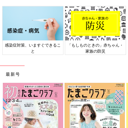
策、いますぐできるこ
「もしものときの」赤ちゃん・
日本外来小
と
家族の防災
最新号