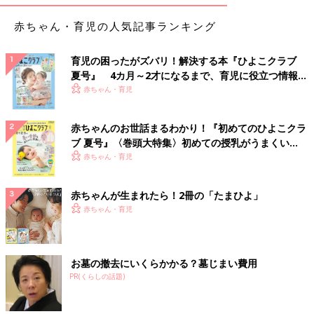
赤ちゃん・育児の人気記事ランキング
育児の困ったがズバリ！解決する本『ひよこクラブ
夏号』 4カ月～2才になるまで、育児に役立つ情報が
いっぱい！
赤ちゃん・育児
赤ちゃんのお世話まるわかり！『初めてのひよこクラ
ブ 夏号』〈巻頭大特集〉初めての授乳がうまくい
く！ おっぱい・ミルクの基本と夏のトラブル 解決テ
赤ちゃん・育児
ク
赤ちゃんが生まれたら！2冊の「たまひよ」
赤ちゃん・育児
お墓の撤去にいくらかかる？墓じまい費用
PR(くらしの話題)