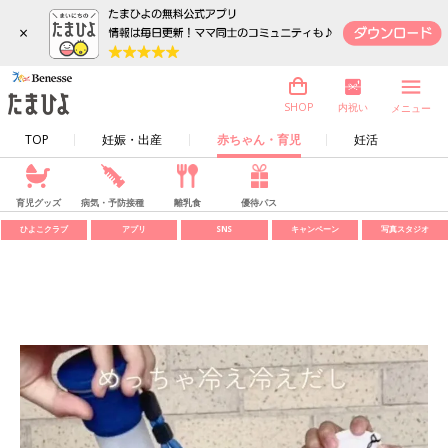
×
内祝い
SHOP
メニュー
TOP
妊娠・出産
赤ちゃん・育児
妊活
育児グッズ
病気・予防接種
離乳食
優待パス
ひよこクラブ
アプリ
SNS
キャンペーン
写真スタジオ