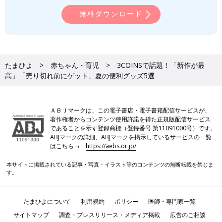
無料ダウンロード
たまひよ
赤ちゃん・育児
3COINSで話題！「新作が最
高」「売り切れ前にゲット」夏の便利グッズ5選
ＡＢＪマークは、この電子書店・電子書籍配信サービスが、
著作権者からコンテンツ使用許諾を得た正規版配信サービス
であることを示す登録商標（登録番号 第11091000号）です。
ABJマークの詳細、ABJマークを掲示しているサービスの一覧
はこちら→
https://aebs.or.jp/
本サイトに掲載されている記事・写真・イラスト等のコンテンツの無断転載を禁じま
す。
たまひよについて
利用規約
ポリシー
医師・専門家一覧
サイトマップ
調査・プレスリリース・メディア掲載
広告のご相談