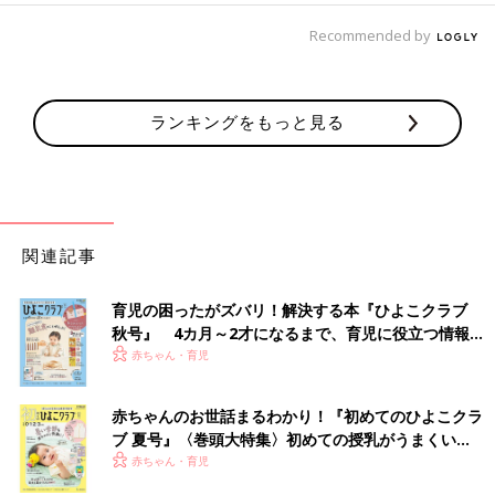
Recommended by
ランキングをもっと見る
関連記事
育児の困ったがズバリ！解決する本『ひよこクラブ
秋号』 4カ月～2才になるまで、育児に役立つ情報が
いっぱい！
赤ちゃん・育児
赤ちゃんのお世話まるわかり！『初めてのひよこクラ
ブ 夏号』〈巻頭大特集〉初めての授乳がうまくい
く！ おっぱい・ミルクの基本と夏のトラブル 解決テ
赤ちゃん・育児
ク