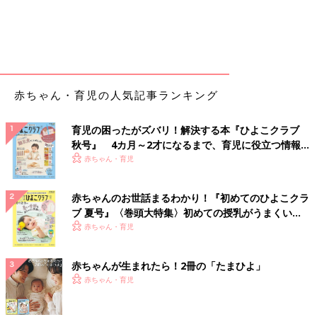
赤ちゃん・育児の人気記事ランキング
育児の困ったがズバリ！解決する本『ひよこクラブ
秋号』 4カ月～2才になるまで、育児に役立つ情報が
いっぱい！
赤ちゃん・育児
赤ちゃんのお世話まるわかり！『初めてのひよこクラ
ブ 夏号』〈巻頭大特集〉初めての授乳がうまくい
く！ おっぱい・ミルクの基本と夏のトラブル 解決テ
赤ちゃん・育児
ク
赤ちゃんが生まれたら！2冊の「たまひよ」
赤ちゃん・育児