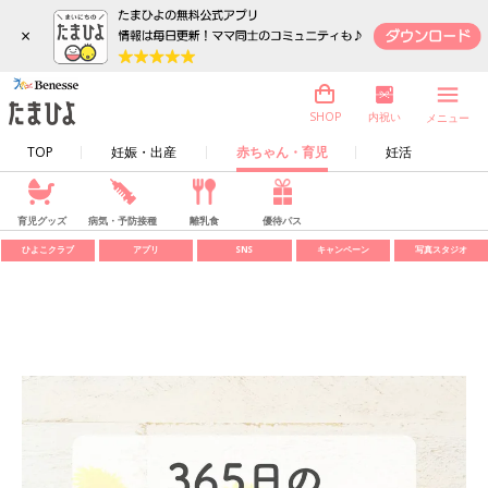
×
内祝い
SHOP
メニュー
TOP
妊娠・出産
赤ちゃん・育児
妊活
育児グッズ
病気・予防接種
離乳食
優待パス
ひよこクラブ
アプリ
SNS
キャンペーン
写真スタジオ