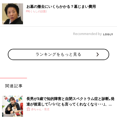
お墓の撤去にいくらかかる？墓じまい費用
PR(くらしの話題)
Recommended by
ランキングをもっと見る
関連記事
長男が3歳で知的障害と自閉スペクトラム症と診断｡発
達が後退して｢パパとも言ってくれなくなり･･･｣、元
プロバスケ選手･岡田優介
赤ちゃん・育児