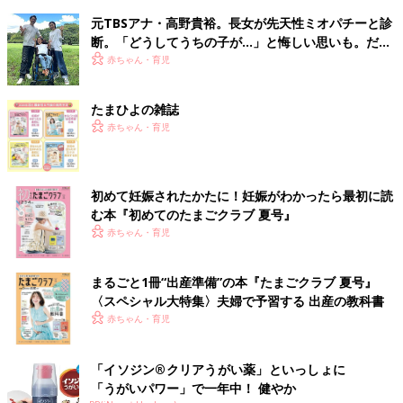
元TBSアナ・高野貴裕。長女が先天性ミオパチーと診
断。「どうしてうちの子が…」と悔しい思いも。だか
らこそ、娘との時間を全力で楽しみたい
赤ちゃん・育児
たまひよの雑誌
赤ちゃん・育児
初めて妊娠されたかたに！妊娠がわかったら最初に読
む本『初めてのたまごクラブ 夏号』
赤ちゃん・育児
まるごと1冊“出産準備”の本『たまごクラブ 夏号』
〈スペシャル大特集〉夫婦で予習する 出産の教科書
赤ちゃん・育児
「イソジン®クリアうがい薬」といっしょに
「うがいパワー」で一年中！ 健やか