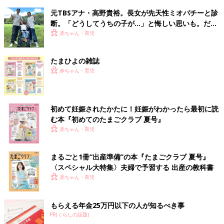
元TBSアナ・高野貴裕。長女が先天性ミオパチーと診
断。「どうしてうちの子が…」と悔しい思いも。だか
らこそ、娘との時間を全力で楽しみたい
赤ちゃん・育児
たまひよの雑誌
赤ちゃん・育児
初めて妊娠されたかたに！妊娠がわかったら最初に読
む本『初めてのたまごクラブ 夏号』
赤ちゃん・育児
まるごと1冊“出産準備”の本『たまごクラブ 夏号』
〈スペシャル大特集〉夫婦で予習する 出産の教科書
赤ちゃん・育児
もらえる年金25万円以下の人が知るべき事
PR(くらしの話題)