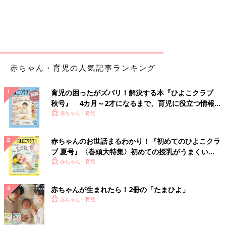
赤ちゃん・育児の人気記事ランキング
育児の困ったがズバリ！解決する本『ひよこクラブ
秋号』 4カ月～2才になるまで、育児に役立つ情報が
いっぱい！
赤ちゃん・育児
赤ちゃんのお世話まるわかり！『初めてのひよこクラ
ブ 夏号』〈巻頭大特集〉初めての授乳がうまくい
く！ おっぱい・ミルクの基本と夏のトラブル 解決テ
赤ちゃん・育児
ク
赤ちゃんが生まれたら！2冊の「たまひよ」
赤ちゃん・育児