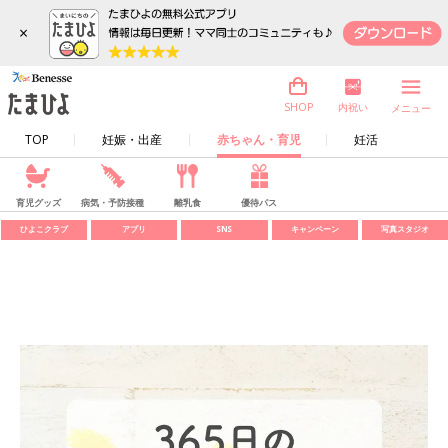
×
内祝い
SHOP
メニュー
TOP
妊娠・出産
赤ちゃん・育児
妊活
育児グッズ
病気・予防接種
離乳食
優待パス
ひよこクラブ
アプリ
SNS
キャンペーン
写真スタジオ