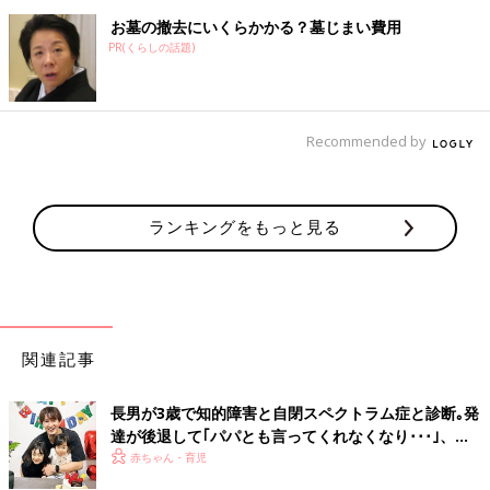
お墓の撤去にいくらかかる？墓じまい費用
PR(くらしの話題)
Recommended by
ランキングをもっと見る
関連記事
長男が3歳で知的障害と自閉スペクトラム症と診断｡発
達が後退して｢パパとも言ってくれなくなり･･･｣、元
プロバスケ選手･岡田優介
赤ちゃん・育児