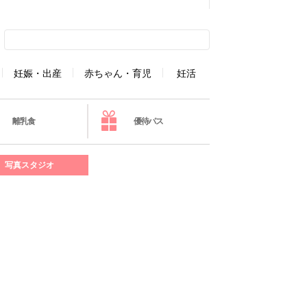
妊娠・出産
赤ちゃん・育児
妊活
離乳食
優待パス
写真スタジオ