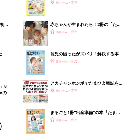
2才
てのひよこクラブ 夏号』〈巻頭大特
赤ちゃん・育児
いっ
集〉初めての授乳がうまくいく！ お
っぱい・ミルクの基本と夏のトラブル
解決テク
初め
赤ちゃんが生まれたら！2冊の「たま
大特
ひよ」
赤ちゃん・育児
 お
ブル
たま
育児の困ったがズバリ！解決する本
『ひよこクラブ 秋号』 4カ月～2才
赤ちゃん・育児
になるまで、育児に役立つ情報がいっ
ぱい！
アカチャンホンポでたまひよ雑誌を買
」8
うとポイント10倍【期間限定】
赤ちゃん・育児
nの
まるごと1冊“出産準備”の本『たまご
クラブ 夏号』〈スペシャル大特集〉
赤ちゃん・育児
夫婦で予習する 出産の教科書