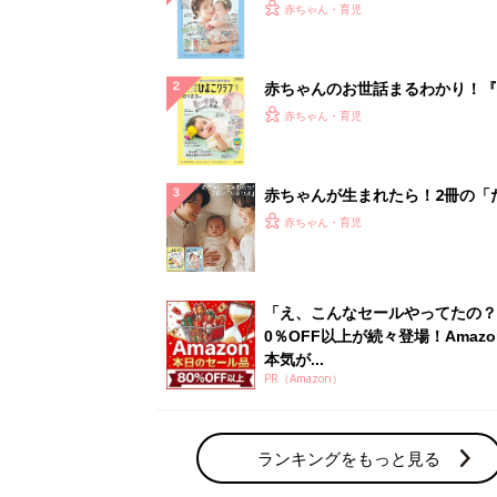
『ひよこクラブ 夏号』 4カ月～
赤ちゃん・育児
になるまで、育児に役立つ情報が
ぱい！
赤ちゃんのお世話まるわかり！『
てのひよこクラブ 夏号』〈巻頭
赤ちゃん・育児
集〉初めての授乳がうまくいく！
っぱい・ミルクの基本と夏のトラ
解決テク
赤ちゃんが生まれたら！2冊の「
ひよ」
赤ちゃん・育児
「え、こんなセールやってたの？
0％OFF以上が続々登場！Amazo
本気が...
PR（Amazon）
ランキングをもっと見る