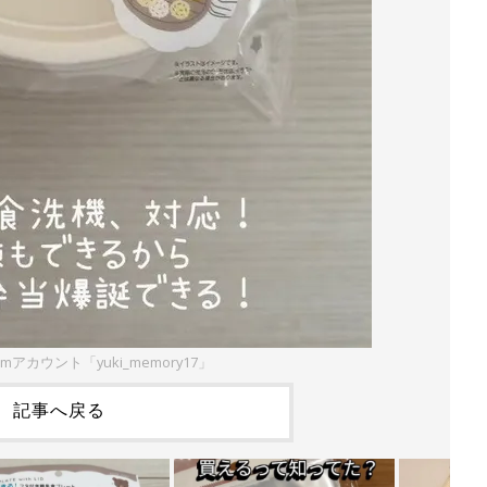
ramアカウント「yuki_memory17」
記事へ戻る