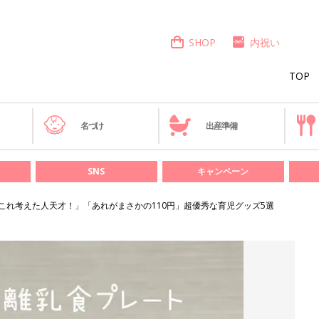
SHOP
内祝い
TOP
き
名づけ
出産準備
SNS
キャンペーン
これ考えた人天才！」「あれがまさかの110円」超優秀な育児グッズ5選