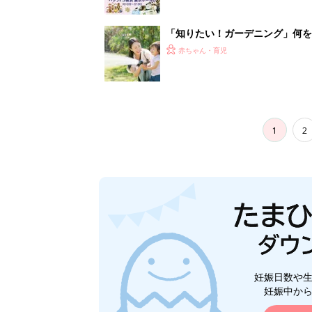
「知りたい！ガーデニング」何
赤ちゃん・育児
1
2
妊娠日数や
妊娠中か