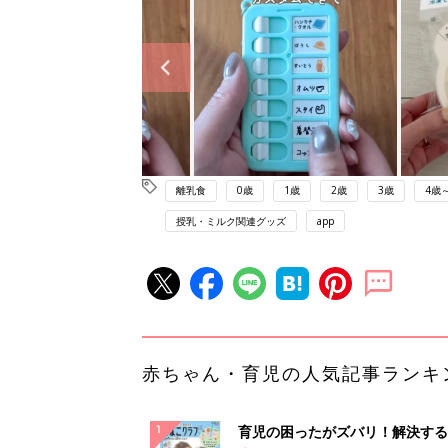
離乳食
0歳
1歳
2歳
3歳
4歳
授乳・ミルク関連グッズ
app
赤ちゃん・育児の人気記事ランキ
育児の困ったがズバリ！解決する