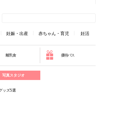
妊娠・出産
赤ちゃん・育児
妊活
離乳食
優待パス
写真スタジオ
グッズ5選