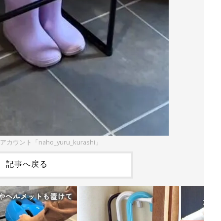
mアカウント「naho_yuru_kurashi」
記事へ戻る