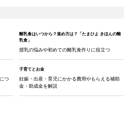
26】協賛企業のご紹介
&体験談大募集！！
ール【たまひよ ファミリーパーク2026】
を育てる？土はどうする？