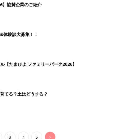
3
4
5
>
生後日数に合った情報を毎日お届け
ら産後まで長く使える無料アプリ
ダウンロード