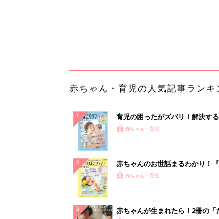
赤ちゃんのお世話まるわかり！『
てのひよこクラブ 夏号』〈巻頭
赤ちゃん・育児
集〉初めての授乳がうまくいく！
っぱい・ミルクの基本と夏のトラ
解決テク
赤ちゃんが生まれたら！2冊の「
ひよ」
赤ちゃん・育児
「今日の目玉商品は？」毎日変わ
mazonタイムセールが見逃せな
PR（Amazon）
ランキングをもっと見る