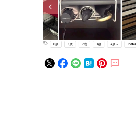
0歳
1歳
2歳
3歳
4歳～
Insta
赤ちゃん・育児の人気記事ランキ
育児の困ったがズバリ！解決する
『ひよこクラブ 夏号』 4カ月～
赤ちゃん・育児
になるまで、育児に役立つ情報が
ぱい！