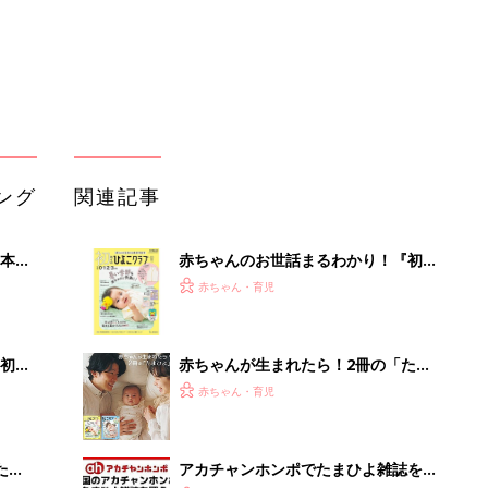
初め
赤ちゃんが生まれたら！2冊の「たま
大特
ひよ」
赤ちゃん・育児
 お
ブル
たま
アカチャンホンポでたまひよ雑誌を買
うとポイント10倍【期間限定】
赤ちゃん・育児
まるごと1冊“出産準備”の本『たまご
るA
クラブ 夏号』〈スペシャル大特集〉
赤ちゃん・育児
い
夫婦で予習する 出産の教科書
育児の困ったがズバリ！解決する本
『ひよこクラブ 秋号』 4カ月～2才
赤ちゃん・育児
になるまで、育児に役立つ情報がいっ
ぱい！
「今日の目玉商品は？」毎日変わるA
mazonタイムセールが見逃せない