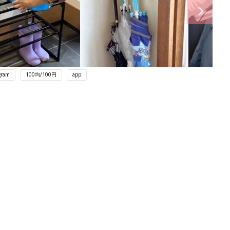
gram
100均/100円
app
ング
関連記事
本
赤ちゃんのお世話まるわかり！『初め
2才
てのひよこクラブ 夏号』〈巻頭大特
赤ちゃん・育児
いっ
集〉初めての授乳がうまくいく！ お
っぱい・ミルクの基本と夏のトラブル
解決テク