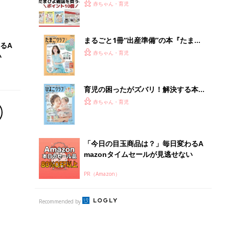
PR（Amazon）
Recommended by
離乳食はいつから？進め方は？「たまひよ きほんの離
乳食」
授乳の悩みや初めての離乳食作りに役立つ
子育てとお金
につ
妊娠・出産・育児にかかる費用やもらえる補助
金・助成金を解説