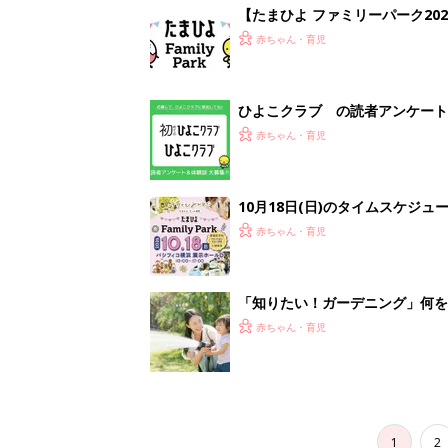
1
2
妊娠日数や
妊娠中か