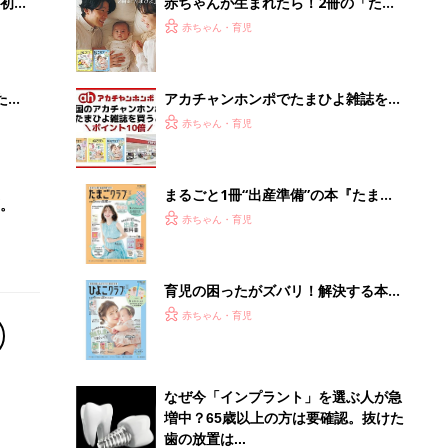
初め
赤ちゃんが生まれたら！2冊の「たま
大特
ひよ」
赤ちゃん・育児
 お
ブル
たま
アカチャンホンポでたまひよ雑誌を買
うとポイント10倍【期間限定】
赤ちゃん・育児
まるごと1冊“出産準備”の本『たまご
。
クラブ 夏号』〈スペシャル大特集〉
赤ちゃん・育児
夫婦で予習する 出産の教科書
育児の困ったがズバリ！解決する本
『ひよこクラブ 夏号』 4カ月～2才
赤ちゃん・育児
になるまで、育児に役立つ情報がいっ
ぱい！
なぜ今「インプラント」を選ぶ人が急
増中？65歳以上の方は要確認。抜けた
歯の放置は...