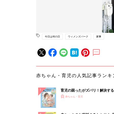
今日は何の日
ウィメンズパーク
家事
赤ちゃん・育児の人気記事ランキ
育児の困ったがズバリ！解決する
『ひよこクラブ 夏号』 4カ月～
赤ちゃん・育児
になるまで、育児に役立つ情報が
ぱい！