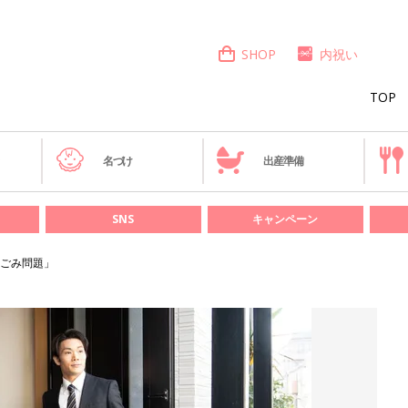
SHOP
内祝い
TOP
き
名づけ
出産準備
SNS
キャンペーン
ごみ問題」