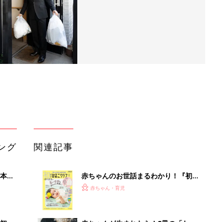
ング
関連記事
本
赤ちゃんのお世話まるわかり！『初め
2才
てのひよこクラブ 夏号』〈巻頭大特
赤ちゃん・育児
いっ
集〉初めての授乳がうまくいく！ お
っぱい・ミルクの基本と夏のトラブル
解決テク