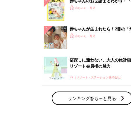
赤ちゃんのお世話まるわかり！『
てのひよこクラブ 夏号』〈巻頭
赤ちゃん・育児
集〉初めての授乳がうまくいく！
っぱい・ミルクの基本と夏のトラ
解決テク
赤ちゃんが生まれたら！2冊の「
ひよ」
赤ちゃん・育児
宿探しに迷わない、大人の旅計画
リゾート会員権の魅力
PR（リゾート・ステーション株式会社）
ランキングをもっと見る