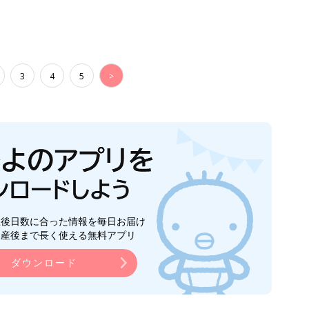
3
4
5
>
生後日数に合った情報を毎日お届け
ら産後まで長く使える無料アプリ
ダウンロード