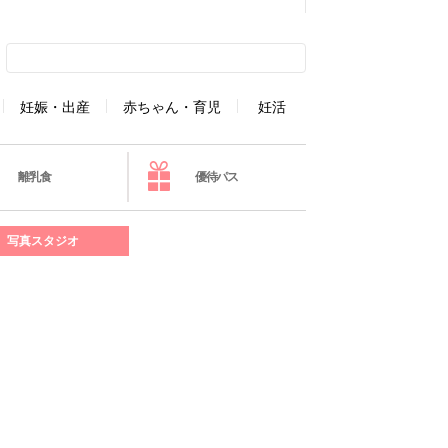
妊娠・出産
赤ちゃん・育児
妊活
離乳食
優待パス
写真スタジオ