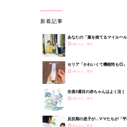
新着記事
あなたの「服を捨てるマイルー
スタイリストが喝！
赤ちゃん・育児
セリア「かわいくて機能性も◎」
赤ちゃん・育児
生後3週目の赤ちゃんはよく泣く
って本当？【専門家】
赤ちゃん・育児
反抗期の息子が...ママたちが「
赤ちゃん・育児