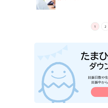
1
2
妊娠日数や
妊娠中か