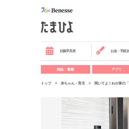
妊娠早見表
お金・手続
雑誌・書籍
アプリ
トップ
赤ちゃん・育児
聞いてよ！わが家の「