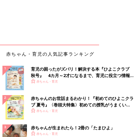
赤ちゃん・育児の人気記事ランキング
育児の困ったがズバリ！解決する本『ひよこクラブ
秋号』 4カ月～2才になるまで、育児に役立つ情報が
いっぱい！
赤ちゃん・育児
赤ちゃんのお世話まるわかり！『初めてのひよこクラ
ブ 夏号』〈巻頭大特集〉初めての授乳がうまくい
く！ おっぱい・ミルクの基本と夏のトラブル 解決テ
赤ちゃん・育児
ク
赤ちゃんが生まれたら！2冊の「たまひよ」
赤ちゃん・育児