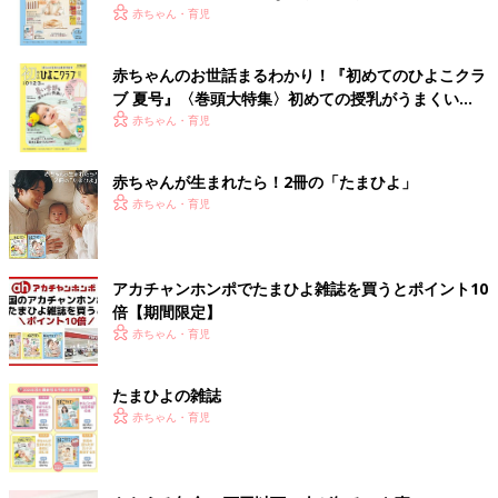
いっぱい！
赤ちゃん・育児
赤ちゃんのお世話まるわかり！『初めてのひよこクラ
ブ 夏号』〈巻頭大特集〉初めての授乳がうまくい
く！ おっぱい・ミルクの基本と夏のトラブル 解決テ
赤ちゃん・育児
ク
赤ちゃんが生まれたら！2冊の「たまひよ」
赤ちゃん・育児
アカチャンホンポでたまひよ雑誌を買うとポイント10
倍【期間限定】
赤ちゃん・育児
たまひよの雑誌
赤ちゃん・育児