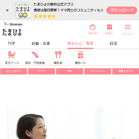
×
内祝い
SHOP
メニュー
TOP
妊娠・出産
赤ちゃん・育児
妊活
育児グッズ
病気・予防接種
離乳食
優待パス
ひよこクラブ
アプリ
SNS
キャンペーン
写真スタジオ