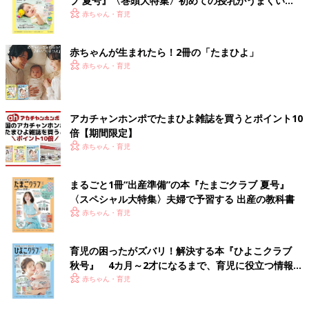
ブ 夏号』〈巻頭大特集〉初めての授乳がうまくい
く！ おっぱい・ミルクの基本と夏のトラブル 解決テ
赤ちゃん・育児
ク
赤ちゃんが生まれたら！2冊の「たまひよ」
赤ちゃん・育児
アカチャンホンポでたまひよ雑誌を買うとポイント10
倍【期間限定】
赤ちゃん・育児
まるごと1冊“出産準備”の本『たまごクラブ 夏号』
〈スペシャル大特集〉夫婦で予習する 出産の教科書
赤ちゃん・育児
育児の困ったがズバリ！解決する本『ひよこクラブ
秋号』 4カ月～2才になるまで、育児に役立つ情報が
いっぱい！
赤ちゃん・育児