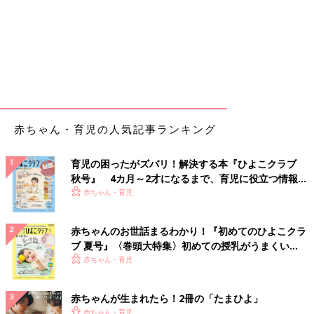
赤ちゃん・育児の人気記事ランキング
育児の困ったがズバリ！解決する本『ひよこクラブ
秋号』 4カ月～2才になるまで、育児に役立つ情報が
いっぱい！
赤ちゃん・育児
赤ちゃんのお世話まるわかり！『初めてのひよこクラ
ブ 夏号』〈巻頭大特集〉初めての授乳がうまくい
く！ おっぱい・ミルクの基本と夏のトラブル 解決テ
赤ちゃん・育児
ク
赤ちゃんが生まれたら！2冊の「たまひよ」
赤ちゃん・育児