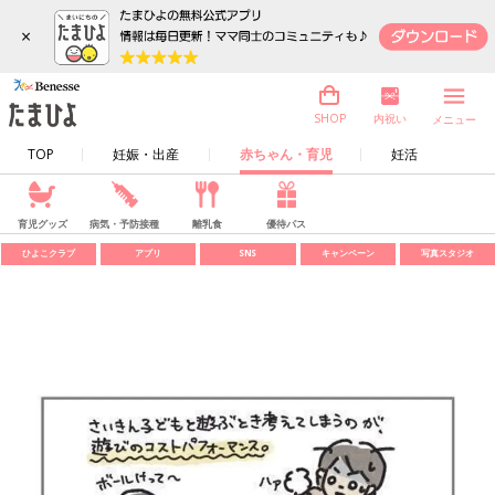
×
内祝い
SHOP
メニュー
TOP
妊娠・出産
赤ちゃん・育児
妊活
育児グッズ
病気・予防接種
離乳食
優待パス
ひよこクラブ
アプリ
SNS
キャンペーン
写真スタジオ