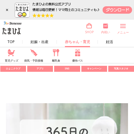
×
内祝い
SHOP
メニュー
TOP
妊娠・出産
赤ちゃん・育児
妊活
育児グッズ
病気・予防接種
離乳食
優待パス
ひよこクラブ
アプリ
SNS
キャンペーン
写真スタジオ