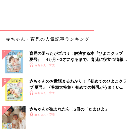
赤ちゃん・育児の人気記事ランキング
育児の困ったがズバリ！解決する本『ひよこクラブ
夏号』 4カ月～2才になるまで、育児に役立つ情報が
いっぱい！
赤ちゃん・育児
赤ちゃんのお世話まるわかり！『初めてのひよこクラ
ブ 夏号』〈巻頭大特集〉初めての授乳がうまくい
く！ おっぱい・ミルクの基本と夏のトラブル 解決テ
赤ちゃん・育児
ク
赤ちゃんが生まれたら！2冊の「たまひよ」
赤ちゃん・育児