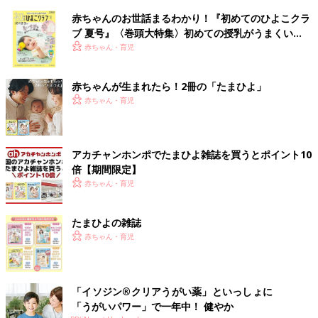
赤ちゃんのお世話まるわかり！『初めてのひよこクラ
ブ 夏号』〈巻頭大特集〉初めての授乳がうまくい
く！ おっぱい・ミルクの基本と夏のトラブル 解決テ
赤ちゃん・育児
ク
赤ちゃんが生まれたら！2冊の「たまひよ」
赤ちゃん・育児
アカチャンホンポでたまひよ雑誌を買うとポイント10
倍【期間限定】
赤ちゃん・育児
たまひよの雑誌
赤ちゃん・育児
「イソジン®クリアうがい薬」といっしょに
「うがいパワー」で一年中！ 健やか