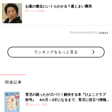
お墓の撤去にいくらかかる？墓じまい費用
PR(くらしの話題)
Recommended by
ランキングをもっと見る
関連記事
育児の困ったがズバリ！解決する本『ひよこクラブ
秋号』 4カ月～2才になるまで、育児に役立つ情報が
いっぱい！
赤ちゃん・育児