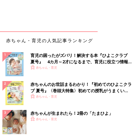
赤ちゃん・育児の人気記事ランキング
育児の困ったがズバリ！解決する本『ひよこクラブ
夏号』 4カ月～2才になるまで、育児に役立つ情報が
いっぱい！
赤ちゃん・育児
赤ちゃんのお世話まるわかり！『初めてのひよこクラ
ブ 夏号』〈巻頭大特集〉初めての授乳がうまくい
く！ おっぱい・ミルクの基本と夏のトラブル 解決テ
赤ちゃん・育児
ク
赤ちゃんが生まれたら！2冊の「たまひよ」
赤ちゃん・育児