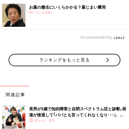
お墓の撤去にいくらかかる？墓じまい費用
PR(くらしの話題)
Recommended by
ランキングをもっと見る
関連記事
長男が3歳で知的障害と自閉スペクトラム症と診断｡発
達が後退して｢パパとも言ってくれなくなり･･･｣、元
プロバスケ選手･岡田優介
赤ちゃん・育児