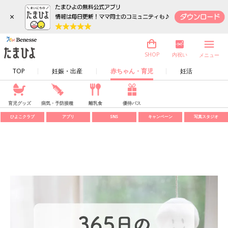
×
内祝い
SHOP
メニュー
TOP
妊娠・出産
赤ちゃん・育児
妊活
育児グッズ
病気・予防接種
離乳食
優待パス
ひよこクラブ
アプリ
SNS
キャンペーン
写真スタジオ