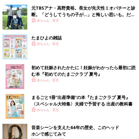
元TBSアナ・高野貴裕。長女が先天性ミオパチーと診
断。「どうしてうちの子が…」と悔しい思いも。だか
らこそ、娘との時間を全力で楽しみたい
赤ちゃん・育児
たまひよの雑誌
赤ちゃん・育児
初めて妊娠されたかたに！妊娠がわかったら最初に読
む本『初めてのたまごクラブ 夏号』
赤ちゃん・育児
まるごと1冊“出産準備”の本『たまごクラブ 夏号』
〈スペシャル大特集〉夫婦で予習する 出産の教科書
赤ちゃん・育児
音楽シーンを支えた64年の歴史、このヘッド
ホンで感じてみて