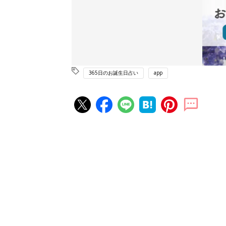
365日のお誕生日占い
app
赤ちゃん・育児の人気記事ランキ
育児の困ったがズバリ！解決する
『ひよこクラブ 夏号』 4カ月～
赤ちゃん・育児
になるまで、育児に役立つ情報が
ぱい！