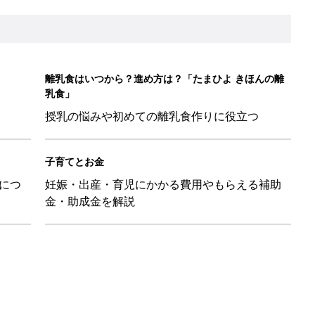
ル」、間違っているかも？「思い出があって捨てられない」に収納
「110円でこのクオリティ」超優秀！トラベルグッズ4選
！？親が悩まされる「魔の3週目」って何？「魔の3カ月」もある
平和だな～」と感じた瞬間