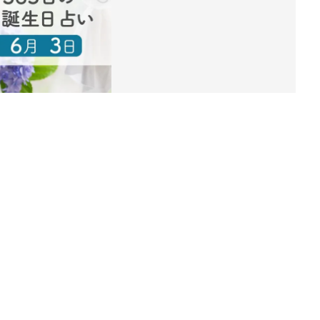
ング
関連記事
本
赤ちゃんのお世話まるわかり！『初め
2才
てのひよこクラブ 夏号』〈巻頭大特
赤ちゃん・育児
いっ
集〉初めての授乳がうまくいく！ お
っぱい・ミルクの基本と夏のトラブル
解決テク