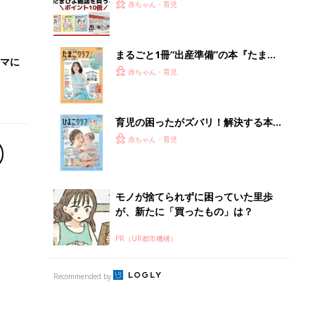
PR（UR都市機構）
Recommended by
離乳食はいつから？進め方は？「たまひよ きほんの離
乳食」
授乳の悩みや初めての離乳食作りに役立つ
子育てとお金
につ
妊娠・出産・育児にかかる費用やもらえる補助
金・助成金を解説