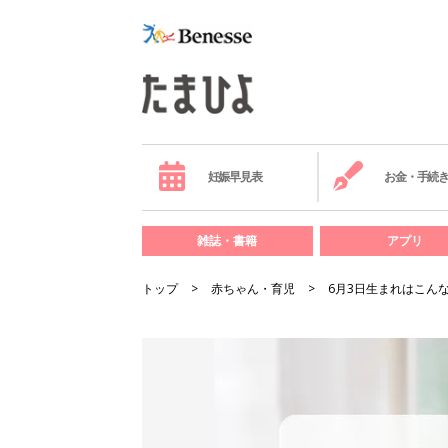
妊娠早見表
お金・手続
雑誌・書籍
アプリ
トップ
赤ちゃん・育児
6月3日生まれはこん