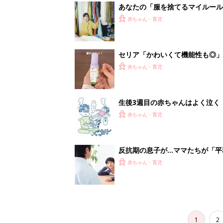
1
2
妊娠日数や
妊娠中か