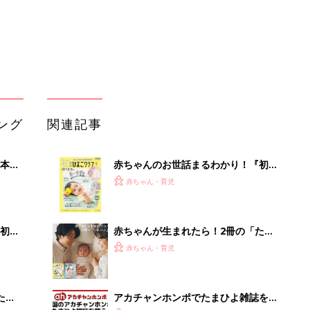
初め
赤ちゃんが生まれたら！2冊の「たま
大特
ひよ」
赤ちゃん・育児
 お
ブル
たま
アカチャンホンポでたまひよ雑誌を買
うとポイント10倍【期間限定】
赤ちゃん・育児
まるごと1冊“出産準備”の本『たまご
マに
クラブ 夏号』〈スペシャル大特集〉
赤ちゃん・育児
夫婦で予習する 出産の教科書
育児の困ったがズバリ！解決する本
『ひよこクラブ 夏号』 4カ月～2才
赤ちゃん・育児
になるまで、育児に役立つ情報がいっ
ぱい！
モノが捨てられずに困っていた里歩
が、新たに「買ったもの」は？