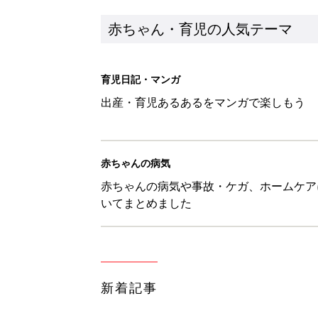
新着記事
あなたの「服を捨てるマイルー
スタイリストが喝！
赤ちゃん・育児
セリア「かわいくて機能性も◎」
赤ちゃん・育児
生後3週目の赤ちゃんはよく泣く
って本当？【専門家】
赤ちゃん・育児
反抗期の息子が...ママたちが「
赤ちゃん・育児