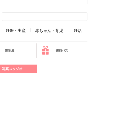
妊娠・出産
赤ちゃん・育児
妊活
離乳食
優待パス
写真スタジオ