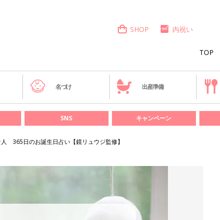
SHOP
内祝い
TOP
き
名づけ
出産準備
SNS
キャンペーン
な人 365日のお誕生日占い【鏡リュウジ監修】