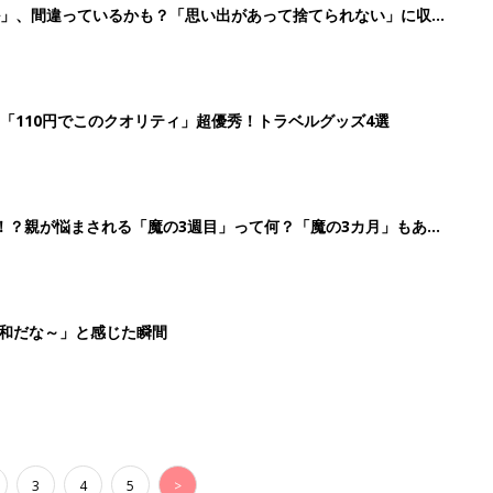
3
4
5
>
生後日数に合った情報を毎日お届け
ら産後まで長く使える無料アプリ
ダウンロード