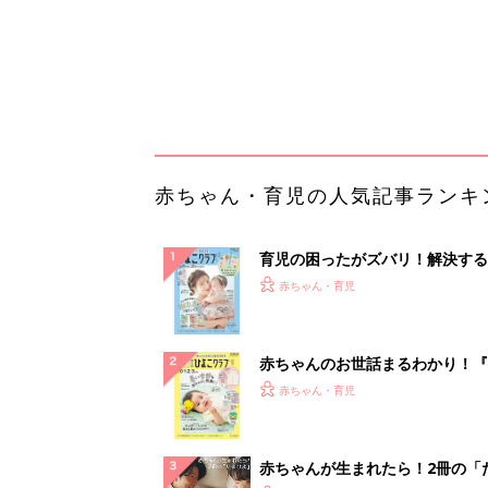
赤ちゃんのお世話まるわかり！『
てのひよこクラブ 夏号』〈巻頭
赤ちゃん・育児
集〉初めての授乳がうまくいく！
っぱい・ミルクの基本と夏のトラ
解決テク
赤ちゃんが生まれたら！2冊の「
ひよ」
赤ちゃん・育児
誰かの不用品は私の必需品。フリ
参加したらお宝だらけだった
PR（UR都市機構）
ランキングをもっと見る