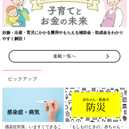
金・助成金をわかり
【ワクチン接種できるものも】妊婦の感染症対
連載一覧へ
ピックアップ
しものときの」赤ちゃん・
日本外来小児科学会リーフレッ
六星占