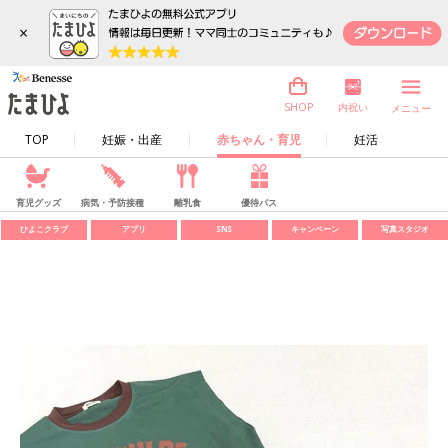
×
内祝い
SHOP
メニュー
TOP
妊娠・出産
赤ちゃん・育児
妊活
育児グッズ
病気・予防接種
離乳食
優待パス
ひよこクラブ
アプリ
SNS
キャンペーン
写真スタジオ