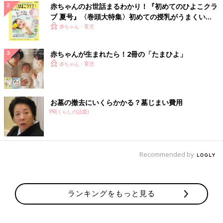
赤ちゃんのお世話まるわかり！『初めてのひよこクラ
ブ 夏号』〈巻頭大特集〉初めての授乳がうまくい
く！ おっぱい・ミルクの基本と夏のトラブル 解決テ
赤ちゃん・育児
ク
赤ちゃんが生まれたら！2冊の「たまひよ」
赤ちゃん・育児
お墓の撤去にいくらかかる？墓じまい費用
PR(くらしの話題)
Recommended by
ランキングをもっと見る