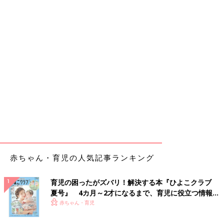
赤ちゃん・育児の人気記事ランキング
育児の困ったがズバリ！解決する本『ひよこクラブ
夏号』 4カ月～2才になるまで、育児に役立つ情報が
いっぱい！
赤ちゃん・育児