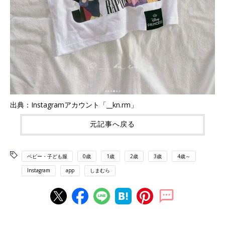
出典：Instagramアカウント「__kn.rm」
元記事へ戻る
ベビー・子ども服
0歳
1歳
2歳
3歳
4歳～
Instagram
app
しまむら