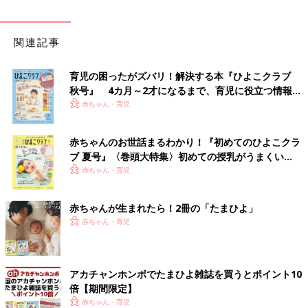
関連記事
育児の困ったがズバリ！解決する本『ひよこクラブ
秋号』 4カ月～2才になるまで、育児に役立つ情報が
いっぱい！
赤ちゃん・育児
赤ちゃんのお世話まるわかり！『初めてのひよこクラ
ブ 夏号』〈巻頭大特集〉初めての授乳がうまくい
く！ おっぱい・ミルクの基本と夏のトラブル 解決テ
赤ちゃん・育児
ク
赤ちゃんが生まれたら！2冊の「たまひよ」
赤ちゃん・育児
アカチャンホンポでたまひよ雑誌を買うとポイント10
倍【期間限定】
赤ちゃん・育児