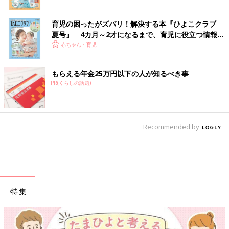
育児の困ったがズバリ！解決する本『ひよこクラブ
夏号』 4カ月～2才になるまで、育児に役立つ情報が
いっぱい！
赤ちゃん・育児
もらえる年金25万円以下の人が知るべき事
PR(くらしの話題)
Recommended by
特集