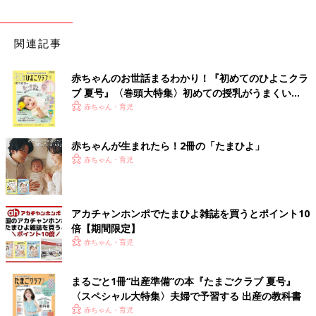
関連記事
赤ちゃんのお世話まるわかり！『初めてのひよこクラ
ブ 夏号』〈巻頭大特集〉初めての授乳がうまくい
く！ おっぱい・ミルクの基本と夏のトラブル 解決テ
赤ちゃん・育児
ク
赤ちゃんが生まれたら！2冊の「たまひよ」
赤ちゃん・育児
アカチャンホンポでたまひよ雑誌を買うとポイント10
倍【期間限定】
赤ちゃん・育児
まるごと1冊“出産準備”の本『たまごクラブ 夏号』
〈スペシャル大特集〉夫婦で予習する 出産の教科書
赤ちゃん・育児