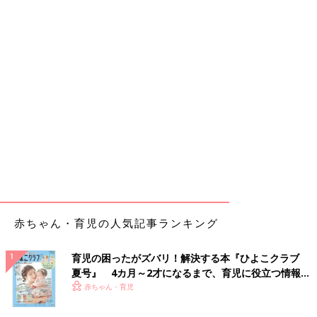
赤ちゃん・育児の人気記事ランキング
育児の困ったがズバリ！解決する本『ひよこクラブ
夏号』 4カ月～2才になるまで、育児に役立つ情報が
いっぱい！
赤ちゃん・育児