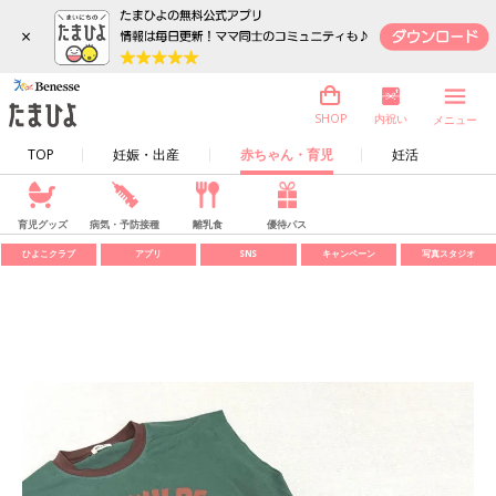
×
内祝い
SHOP
メニュー
TOP
妊娠・出産
赤ちゃん・育児
妊活
育児グッズ
病気・予防接種
離乳食
優待パス
ひよこクラブ
アプリ
SNS
キャンペーン
写真スタジオ