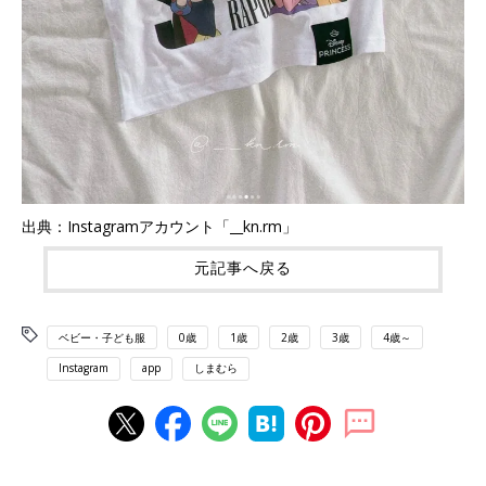
出典：Instagramアカウント「__kn.rm」
元記事へ戻る
ベビー・子ども服
0歳
1歳
2歳
3歳
4歳～
Instagram
app
しまむら