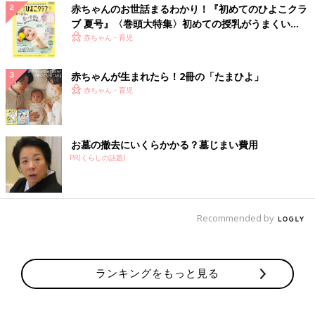
赤ちゃんのお世話まるわかり！『初めてのひよこクラ
ブ 夏号』〈巻頭大特集〉初めての授乳がうまくい
く！ おっぱい・ミルクの基本と夏のトラブル 解決テ
赤ちゃん・育児
ク
赤ちゃんが生まれたら！2冊の「たまひよ」
赤ちゃん・育児
お墓の撤去にいくらかかる？墓じまい費用
PR(くらしの話題)
Recommended by
ランキングをもっと見る