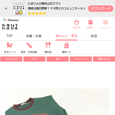
×
内祝い
SHOP
メニュー
TOP
妊娠・出産
赤ちゃん・育児
妊活
育児グッズ
病気・予防接種
離乳食
優待パス
ひよこクラブ
アプリ
SNS
キャンペーン
写真スタジオ