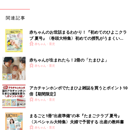
関連記事
赤ちゃんのお世話まるわかり！『初めてのひよこクラ
ブ 夏号』〈巻頭大特集〉初めての授乳がうまくい
く！ おっぱい・ミルクの基本と夏のトラブル 解決テ
赤ちゃん・育児
ク
赤ちゃんが生まれたら！2冊の「たまひよ」
赤ちゃん・育児
アカチャンホンポでたまひよ雑誌を買うとポイント10
倍【期間限定】
赤ちゃん・育児
まるごと1冊“出産準備”の本『たまごクラブ 夏号』
〈スペシャル大特集〉夫婦で予習する 出産の教科書
赤ちゃん・育児