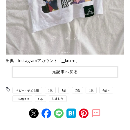
出典：Instagramアカウント「__kn.rm」
元記事へ戻る
ベビー・子ども服
0歳
1歳
2歳
3歳
4歳～
Instagram
app
しまむら