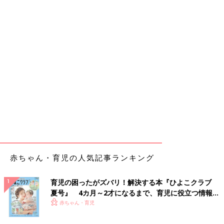
赤ちゃん・育児の人気記事ランキング
育児の困ったがズバリ！解決する本『ひよこクラブ
夏号』 4カ月～2才になるまで、育児に役立つ情報が
いっぱい！
赤ちゃん・育児