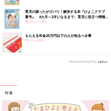
育児の困ったがズバリ！解決する本『ひよこクラブ
夏号』 4カ月～2才になるまで、育児に役立つ情報が
いっぱい！
赤ちゃん・育児
もらえる年金25万円以下の人が知るべき事
PR(くらしの話題)
Recommended by
特集
【ワクチン接種できるものも】妊婦の感染症対策、