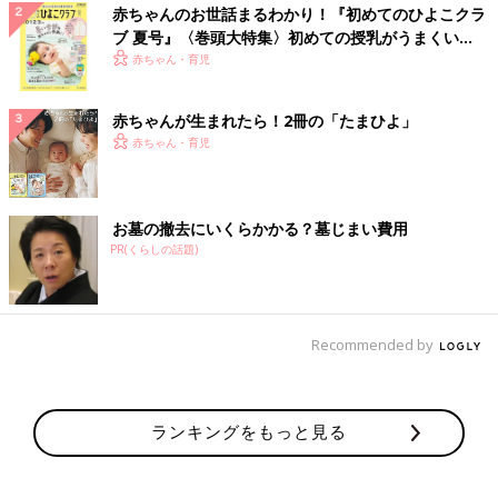
赤ちゃんのお世話まるわかり！『初めてのひよこクラ
ブ 夏号』〈巻頭大特集〉初めての授乳がうまくい
く！ おっぱい・ミルクの基本と夏のトラブル 解決テ
赤ちゃん・育児
ク
赤ちゃんが生まれたら！2冊の「たまひよ」
赤ちゃん・育児
お墓の撤去にいくらかかる？墓じまい費用
PR(くらしの話題)
Recommended by
ランキングをもっと見る