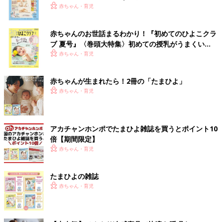
いっぱい！
赤ちゃん・育児
赤ちゃんのお世話まるわかり！『初めてのひよこクラ
ブ 夏号』〈巻頭大特集〉初めての授乳がうまくい
く！ おっぱい・ミルクの基本と夏のトラブル 解決テ
赤ちゃん・育児
ク
赤ちゃんが生まれたら！2冊の「たまひよ」
赤ちゃん・育児
アカチャンホンポでたまひよ雑誌を買うとポイント10
倍【期間限定】
赤ちゃん・育児
たまひよの雑誌
赤ちゃん・育児