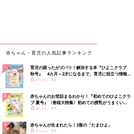
赤ちゃん・育児の人気記事ランキング
育児の困ったがズバリ！解決する本『ひよこクラブ
秋号』 4カ月～2才になるまで、育児に役立つ情報が
いっぱい！
赤ちゃん・育児
赤ちゃんのお世話まるわかり！『初めてのひよこクラ
ブ 夏号』〈巻頭大特集〉初めての授乳がうまくい
く！ おっぱい・ミルクの基本と夏のトラブル 解決テ
赤ちゃん・育児
ク
赤ちゃんが生まれたら！2冊の「たまひよ」
赤ちゃん・育児