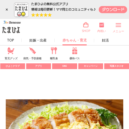
×
内祝い
SHOP
メニュー
TOP
妊娠・出産
赤ちゃん・育児
妊活
育児グッズ
病気・予防接種
離乳食
優待パス
ひよこクラブ
アプリ
SNS
キャンペーン
写真スタジオ