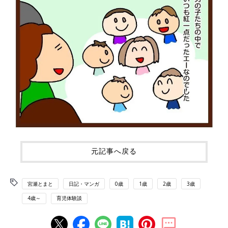
元記事へ戻る
宮瀬とまと
日記・マンガ
0歳
1歳
2歳
3歳
4歳～
育児体験談