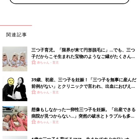
関連記事
三つ子育児。「限界が来て円形脱毛に」…でも、三つ
子だからこそ生まれた宝物のようなご縁がたくさん！
【体験談】
赤ちゃん・育児
39歳、初産、三つ子を妊娠！「三つ子を無事に産んだ
前例がない」とクリニックで言われ、出血におびえる
日々…【桑子英里アナ・インタビュー】
赤ちゃん・育児
想像もしなかった一卵性三つ子を妊娠。「出産できる
病院が見つからない…」突然の破水とトラブルも多数
経験！【体験談】
赤ちゃん・育児