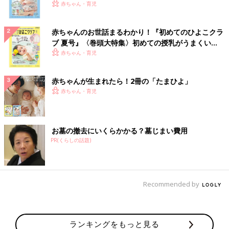
いっぱい！
赤ちゃん・育児
赤ちゃんのお世話まるわかり！『初めてのひよこクラ
ブ 夏号』〈巻頭大特集〉初めての授乳がうまくい
く！ おっぱい・ミルクの基本と夏のトラブル 解決テ
赤ちゃん・育児
ク
赤ちゃんが生まれたら！2冊の「たまひよ」
赤ちゃん・育児
お墓の撤去にいくらかかる？墓じまい費用
PR(くらしの話題)
Recommended by
ランキングをもっと見る