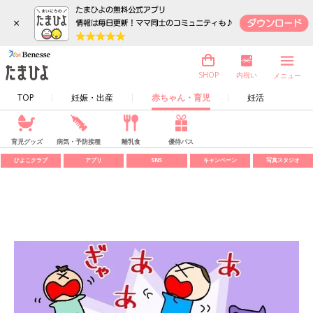
×
内祝い
SHOP
メニュー
TOP
妊娠・出産
赤ちゃん・育児
妊活
育児グッズ
病気・予防接種
離乳食
優待パス
ひよこクラブ
アプリ
SNS
キャンペーン
写真スタジオ