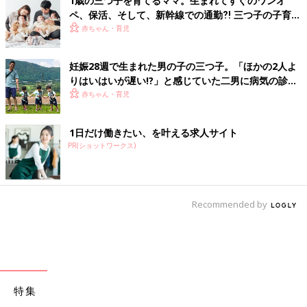
1歳の三つ子を育てるママ。生まれてすぐのワンオ
ペ、保活、そして、新幹線での通勤⁈ 三つ子の子育て
のリアル【多胎育児体験談】
赤ちゃん・育児
妊娠28週で生まれた男の子の三つ子。「ほかの2人よ
りはいはいが遅い!?」と感じていた二男に病気の診断
が【脳室周囲白質軟化症】
赤ちゃん・育児
1日だけ働きたい、を叶える求人サイト
PR(ショットワークス)
Recommended by
特集