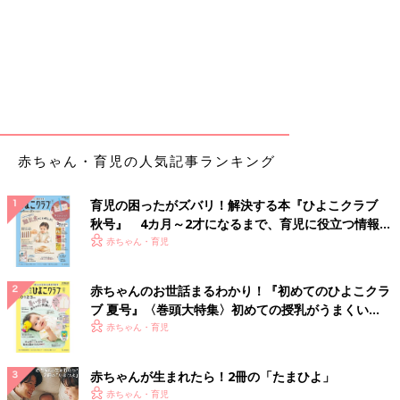
赤ちゃん・育児の人気記事ランキング
育児の困ったがズバリ！解決する本『ひよこクラブ
秋号』 4カ月～2才になるまで、育児に役立つ情報が
いっぱい！
赤ちゃん・育児
赤ちゃんのお世話まるわかり！『初めてのひよこクラ
ブ 夏号』〈巻頭大特集〉初めての授乳がうまくい
く！ おっぱい・ミルクの基本と夏のトラブル 解決テ
赤ちゃん・育児
ク
赤ちゃんが生まれたら！2冊の「たまひよ」
赤ちゃん・育児