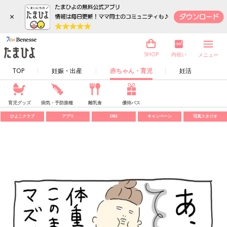
×
内祝い
SHOP
メニュー
TOP
妊娠・出産
赤ちゃん・育児
妊活
育児グッズ
病気・予防接種
離乳食
優待パス
ひよこクラブ
アプリ
SNS
キャンペーン
写真スタジオ