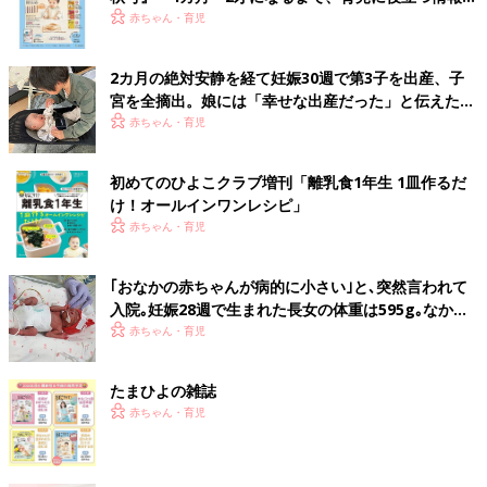
いっぱい！
赤ちゃん・育児
2カ月の絶対安静を経て妊娠30週で第3子を出産、子
宮を全摘出。娘には「幸せな出産だった」と伝えたい
【極低出生体重児】
赤ちゃん・育児
初めてのひよこクラブ増刊「離乳食1年生 1皿作るだ
け！オールインワン​レシピ」
赤ちゃん・育児
｢おなかの赤ちゃんが病的に小さい｣と､突然言われて
入院｡妊娠28週で生まれた長女の体重は595g｡なかな
か会えない日々に涙した【低出生体重児】
赤ちゃん・育児
たまひよの雑誌
赤ちゃん・育児