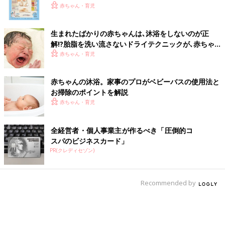
いっぱい！
赤ちゃん・育児
生まれたばかりの赤ちゃんは､沐浴をしないのが正
解!?胎脂を洗い流さないドライテクニックが､赤ちゃ
んの肌を守るという調査結果が【研究発表】
赤ちゃん・育児
赤ちゃんの沐浴。家事のプロがベビーバスの使用法と
お掃除のポイントを解説
赤ちゃん・育児
全経営者・個人事業主が作るべき「圧倒的コ
スパのビジネスカード」
PR(クレディセゾン)
Recommended by