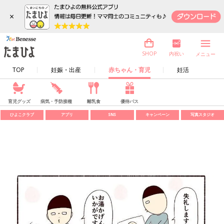
×
内祝い
SHOP
メニュー
TOP
妊娠・出産
赤ちゃん・育児
妊活
育児グッズ
病気・予防接種
離乳食
優待パス
ひよこクラブ
アプリ
SNS
キャンペーン
写真スタジオ