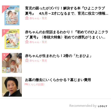
育児の困ったがズバリ！解決する本『ひよこクラブ
夏号』 4カ月～2才になるまで、育児に役立つ情報が
いっぱい！
赤ちゃん・育児
赤ちゃんのお世話まるわかり！『初めてのひよこクラ
ブ 夏号』〈巻頭大特集〉初めての授乳がうまくい
く！ おっぱい・ミルクの基本と夏のトラブル 解決テ
赤ちゃん・育児
ク
赤ちゃんが生まれたら！2冊の「たまひよ」
赤ちゃん・育児
お墓の撤去にいくらかかる？墓じまい費用
PR(くらしの話題)
Recommended by