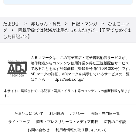
たまひよ
赤ちゃん・育児
日記・マンガ
ひよこエッ
グ
両親学級では沐浴が上手だった夫だけど...【子育てなめてま
した日記#12】
ＡＢＪマークは、この電子書店・電子書籍配信サービスが、
著作権者からコンテンツ使用許諾を得た正規版配信サービス
であることを示す登録商標（登録番号 第11091000号）です。
ABJマークの詳細、ABJマークを掲示しているサービスの一覧
はこちら→
https://aebs.or.jp/
本サイトに掲載されている記事・写真・イラスト等のコンテンツの無断転載を禁じま
す。
たまひよについて
利用規約
ポリシー
医師・専門家一覧
サイトマップ
調査・プレスリリース・メディア掲載
広告のご相談
お問い合わせ
利用者情報の取り扱いについて