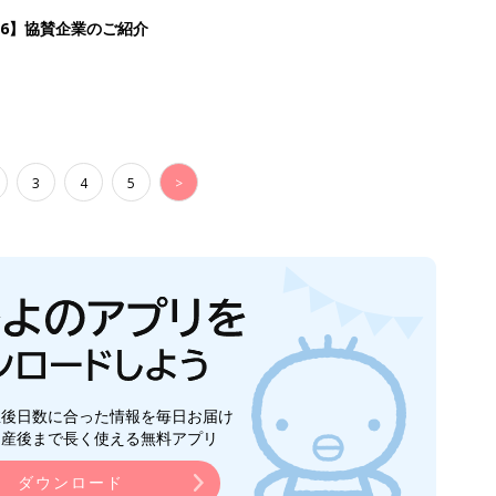
26】協賛企業のご紹介
3
4
5
>
生後日数に合った情報を毎日お届け
ら産後まで長く使える無料アプリ
ダウンロード