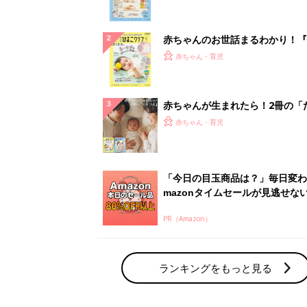
になるまで、育児に役立つ情報が
ぱい！
赤ちゃんのお世話まるわかり！『
てのひよこクラブ 夏号』〈巻頭
赤ちゃん・育児
集〉初めての授乳がうまくいく！
っぱい・ミルクの基本と夏のトラ
解決テク
赤ちゃんが生まれたら！2冊の「
ひよ」
赤ちゃん・育児
「今日の目玉商品は？」毎日変わ
mazonタイムセールが見逃せな
PR（Amazon）
ランキングをもっと見る