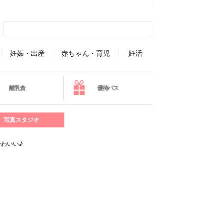
妊娠・出産
赤ちゃん・育児
妊活
離乳食
優待パス
写真スタジオ
わいい♪