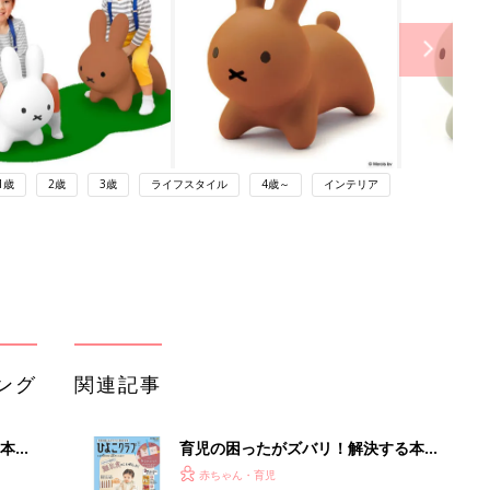
1歳
2歳
3歳
ライフスタイル
4歳～
インテリア
ング
関連記事
本
育児の困ったがズバリ！解決する本
2才
『ひよこクラブ 秋号』 4カ月～2才
赤ちゃん・育児