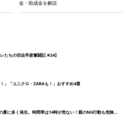
金・助成金を解説
レたちの切迫早産奮闘記 #24】
！」「ユニクロ・ZARAも！」おすすめ4選
歳の夏に多く発生。時間帯は14時が危ない！親のNG行動も危険を