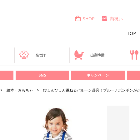
SHOP
内祝い
TOP
き
名づけ
出産準備
SNS
キャンペーン
絵本・おもちゃ
ぴょんぴょん跳ねるバルーン遊具！ブルーナボンボンがか