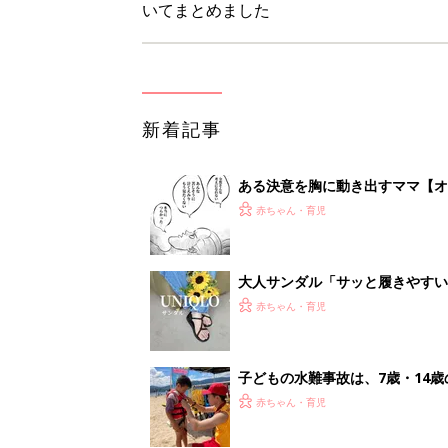
いてまとめました
新着記事
ある決意を胸に動き出すママ【オ
赤ちゃん・育児
大人サンダル「サッと履きやすい
赤ちゃん・育児
子どもの水難事故は、7歳・14
まねく【専門家】
赤ちゃん・育児