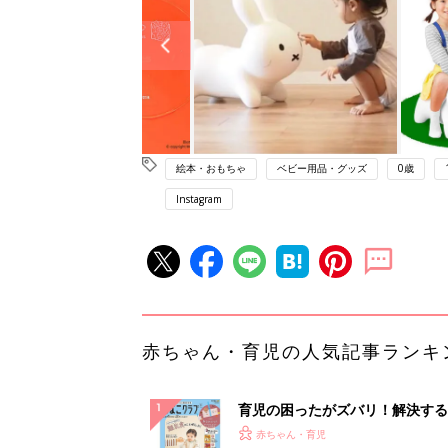
絵本・おもちゃ
ベビー用品・グッズ
0歳
Instagram
赤ちゃん・育児の人気記事ランキ
育児の困ったがズバリ！解決する
『ひよこクラブ 秋号』 4カ月～
赤ちゃん・育児