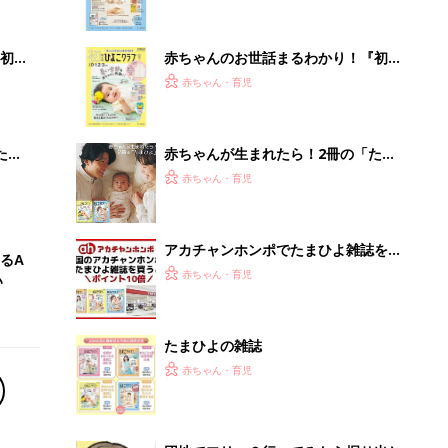
いっ
になるまで、育児に役立つ情報がいっ
ぱい！
初め
赤ちゃんのお世話まるわかり！『初め
大特
てのひよこクラブ 夏号』〈巻頭大特
赤ちゃん・育児
 お
集〉初めての授乳がうまくいく！ お
ブル
っぱい・ミルクの基本と夏のトラブル
解決テク
たま
赤ちゃんが生まれたら！2冊の「たま
ひよ」
赤ちゃん・育児
アカチャンホンポでたまひよ雑誌を買
るA
うとポイント10倍【期間限定】
赤ちゃん・育児
い
たまひよの雑誌
赤ちゃん・育児