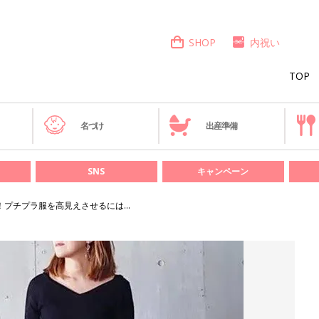
SHOP
内祝い
TOP
き
名づけ
出産準備
SNS
キャンペーン
！プチプラ服を高見えさせるには…