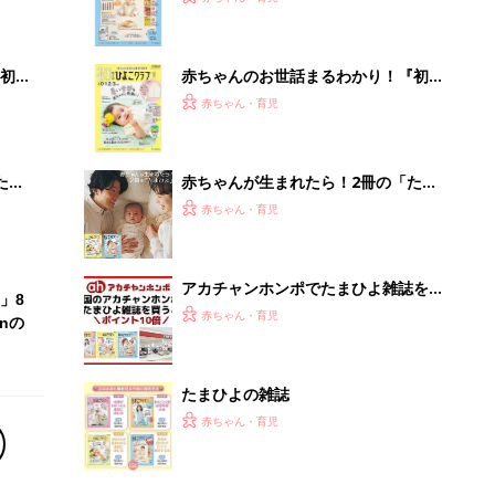
たまひよの雑誌
赤ちゃん・育児
「音楽のシャワー」浴びたことはあ
る？
PR（デノン）
Recommended by
離乳食はいつから？進め方は？「たまひよ きほんの離
乳食」