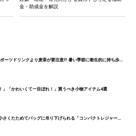
に！小さくたためてバッグに吊り下げられる「コンパクトレジャーシ
だけの【無料】お金の勉強会
5
6
7
8
>