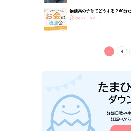
妊娠日数や
妊娠中か