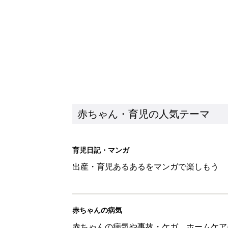
赤ちゃんの病気
赤ちゃんの病気や事故・ケガ、ホームケア
いてまとめました
新着記事
子どもの水分補給。衛生面ではス
く3つのコツとは？【専門家監修
赤ちゃん・育児
H＆М「セールでお買い得価格に
赤ちゃん・育児