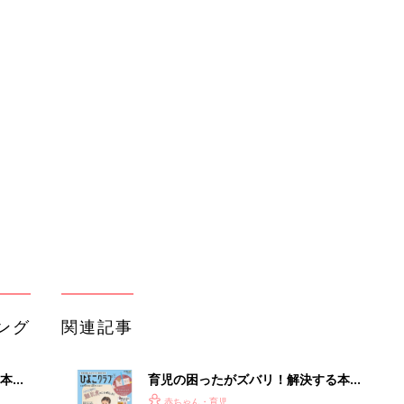
ング
関連記事
本
育児の困ったがズバリ！解決する本
2才
『ひよこクラブ 秋号』 4カ月～2才
赤ちゃん・育児
いっ
になるまで、育児に役立つ情報がいっ
ぱい！
初め
赤ちゃんのお世話まるわかり！『初め
大特
てのひよこクラブ 夏号』〈巻頭大特
赤ちゃん・育児
 お
集〉初めての授乳がうまくいく！ お
ブル
っぱい・ミルクの基本と夏のトラブル
解決テク
たま
赤ちゃんが生まれたら！2冊の「たま
ひよ」
赤ちゃん・育児
アカチャンホンポでたまひよ雑誌を買
」8
うとポイント10倍【期間限定】
赤ちゃん・育児
nの