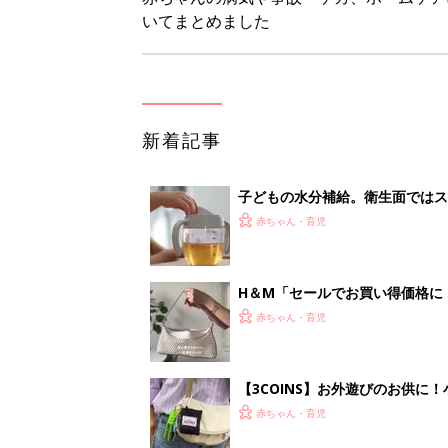
【3COINS】お外遊びのお供
ート」
赤ちゃん・育児
物価高の子育てどうする？60分
赤ちゃん・育児
<
4