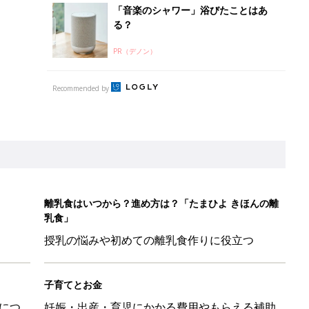
授乳の悩みや初めての離乳食作りに役立つ
子育てとお金
につ
妊娠・出産・育児にかかる費用やもらえる補助
金・助成金を解説
ポーツドリンクより麦茶が要注意!? 暑い季節に衛生的に持ち歩
】
！」「かわいくて一目ぼれ！」買うべき小物アイテム4選