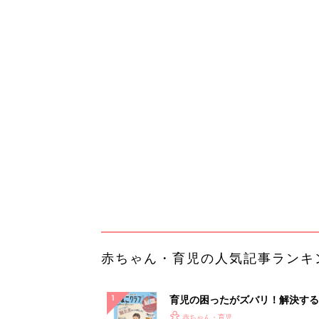
赤ちゃん・育児の人気記事ランキ
育児の困ったがズバリ！解決する
『ひよこクラブ 秋号』 4カ月～
赤ちゃん・育児
になるまで、育児に役立つ情報が
ぱい！
赤ちゃんのお世話まるわかり！『
てのひよこクラブ 夏号』〈巻頭
赤ちゃん・育児
集〉初めての授乳がうまくいく！
っぱい・ミルクの基本と夏のトラ
解決テク
赤ちゃんが生まれたら！2冊の「
ひよ」
赤ちゃん・育児
「え、こんなセールやってたの？
0％OFF以上が続々登場！Amazo
本気が...
PR（Amazon）