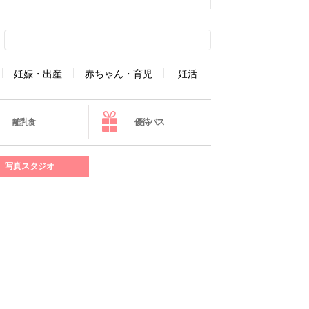
妊娠・出産
赤ちゃん・育児
妊活
離乳食
優待パス
写真スタジオ