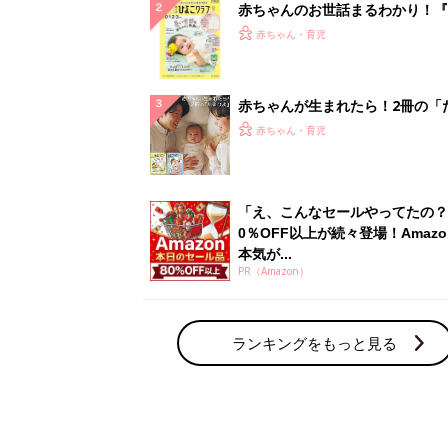
赤ちゃんのお世話まるわかり！『
てのひよこクラブ 夏号』〈巻頭
赤ちゃん・育児
集〉初めての授乳がうまくいく！
っぱい・ミルクの基本と夏のトラ
解決テク
赤ちゃんが生まれたら！2冊の「
ひよ」
赤ちゃん・育児
「え、こんなセールやってたの？
0％OFF以上が続々登場！Amazo
本気が...
PR（Amazon）
ランキングをもっと見る