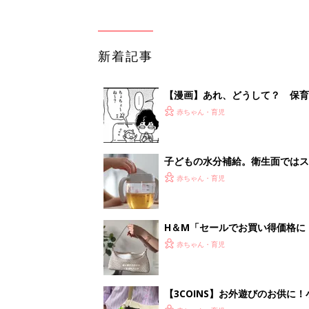
新着記事
【漫画】あれ、どうして？ 保
がする……！『ふうふう子育て ＃
赤ちゃん・育児
子どもの水分補給。衛生面ではス
く3つのコツとは？【専門家監修
赤ちゃん・育児
H＆М「セールでお買い得価格に
赤ちゃん・育児
【3COINS】お外遊びのお供
ート」