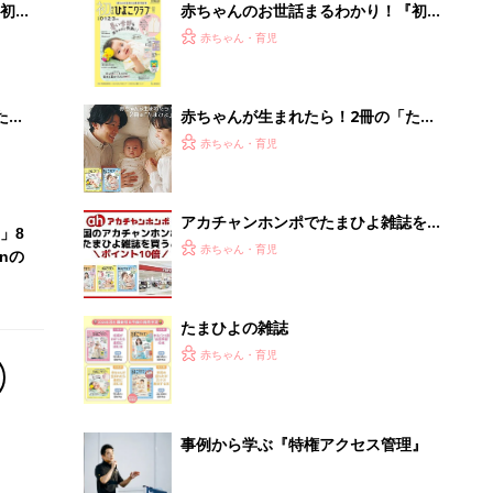
初め
赤ちゃんのお世話まるわかり！『初め
大特
てのひよこクラブ 夏号』〈巻頭大特
赤ちゃん・育児
 お
集〉初めての授乳がうまくいく！ お
ブル
っぱい・ミルクの基本と夏のトラブル
解決テク
たま
赤ちゃんが生まれたら！2冊の「たま
ひよ」
赤ちゃん・育児
アカチャンホンポでたまひよ雑誌を買
」8
うとポイント10倍【期間限定】
赤ちゃん・育児
nの
たまひよの雑誌
赤ちゃん・育児
事例から学ぶ『特権アクセス管理』