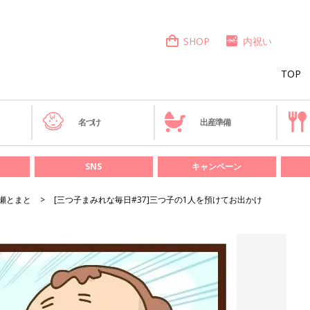
SHOP
内祝い
TOP
き
名づけ
出産準備
SNS
キャンペーン
瀬とまと
[三つ子まみれな毎日#37]三つ子の1人を預けてお出かけ