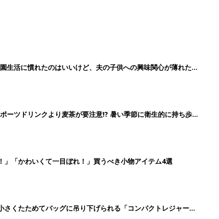
育園生活に慣れたのはいいけど、夫の子供への興味関心が薄れた気
91』
ポーツドリンクより麦茶が要注意!? 暑い季節に衛生的に持ち歩
】
！」「かわいくて一目ぼれ！」買うべき小物アイテム4選
に！小さくたためてバッグに吊り下げられる「コンパクトレジャーシ