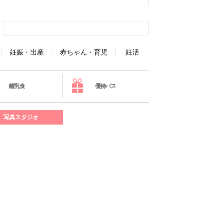
妊娠・出産
赤ちゃん・育児
妊活
離乳食
優待パス
写真スタジオ