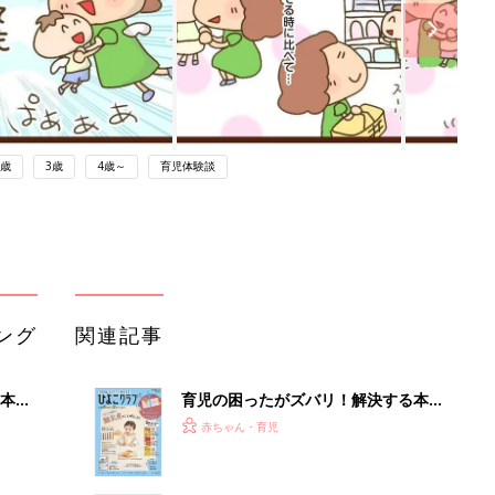
2歳
3歳
4歳～
育児体験談
ング
関連記事
本
育児の困ったがズバリ！解決する本
2才
『ひよこクラブ 秋号』 4カ月～2才
赤ちゃん・育児
いっ
になるまで、育児に役立つ情報がいっ
ぱい！