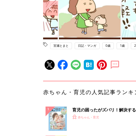
宮瀬とまと
日記・マンガ
0歳
1歳
赤ちゃん・育児の人気記事ランキ
育児の困ったがズバリ！解決する
『ひよこクラブ 夏号』 4カ月～
赤ちゃん・育児
になるまで、育児に役立つ情報が
ぱい！