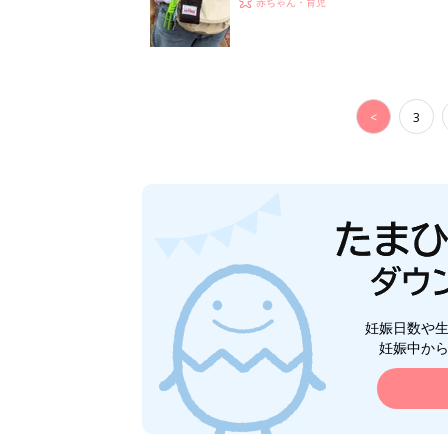
赤ちゃん・育児
<
3
妊娠日数や
妊娠中か