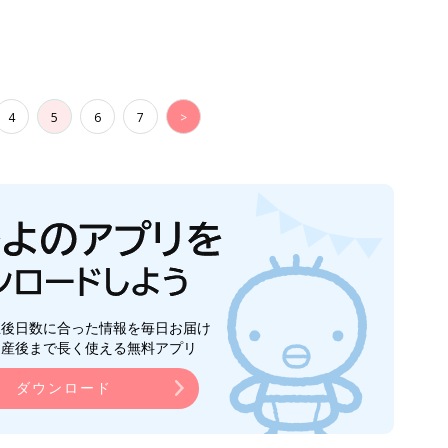
4
5
6
7
>
生後日数に合った情報を毎日お届け
ら産後まで長く使える無料アプリ
ダウンロード