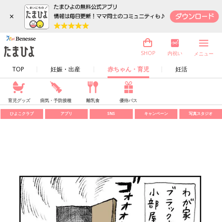
×
内祝い
SHOP
メニュー
TOP
妊娠・出産
赤ちゃん・育児
妊活
育児グッズ
病気・予防接種
離乳食
優待パス
ひよこクラブ
アプリ
SNS
キャンペーン
写真スタジオ