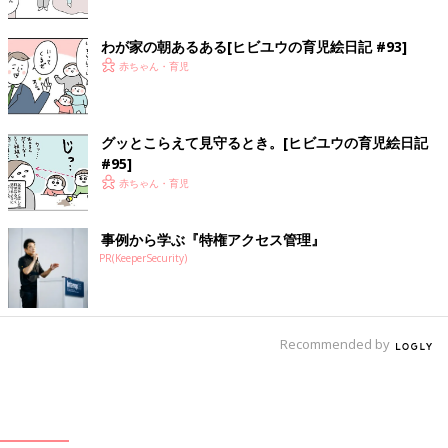
わが家の朝あるある[ヒビユウの育児絵日記 #93]
赤ちゃん・育児
グッとこらえて見守るとき。[ヒビユウの育児絵日記
#95]
赤ちゃん・育児
事例から学ぶ『特権アクセス管理』
PR(KeeperSecurity)
Recommended by