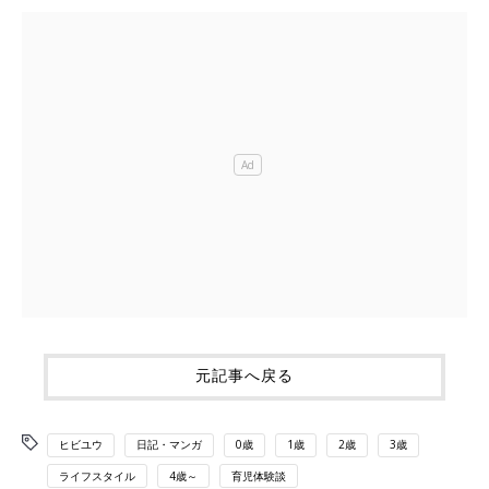
元記事へ戻る
ヒビユウ
日記・マンガ
0歳
1歳
2歳
3歳
ライフスタイル
4歳～
育児体験談