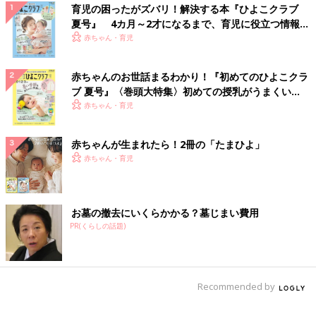
育児の困ったがズバリ！解決する本『ひよこクラブ
夏号』 4カ月～2才になるまで、育児に役立つ情報が
いっぱい！
赤ちゃん・育児
赤ちゃんのお世話まるわかり！『初めてのひよこクラ
ブ 夏号』〈巻頭大特集〉初めての授乳がうまくい
く！ おっぱい・ミルクの基本と夏のトラブル 解決テ
赤ちゃん・育児
ク
赤ちゃんが生まれたら！2冊の「たまひよ」
赤ちゃん・育児
お墓の撤去にいくらかかる？墓じまい費用
PR(くらしの話題)
Recommended by