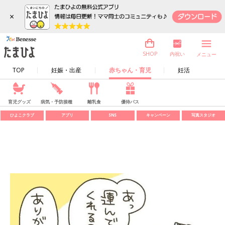
×
内祝い
SHOP
メニュー
TOP
妊娠・出産
赤ちゃん・育児
妊活
育児グッズ
病気・予防接種
離乳食
優待パス
ひよこクラブ
アプリ
SNS
キャンペーン
写真スタジオ