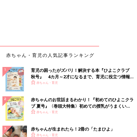
赤ちゃん・育児の人気記事ランキング
育児の困ったがズバリ！解決する本『ひよこクラブ
秋号』 4カ月～2才になるまで、育児に役立つ情報が
いっぱい！
赤ちゃん・育児
赤ちゃんのお世話まるわかり！『初めてのひよこクラ
ブ 夏号』〈巻頭大特集〉初めての授乳がうまくい
く！ おっぱい・ミルクの基本と夏のトラブル 解決テ
赤ちゃん・育児
ク
赤ちゃんが生まれたら！2冊の「たまひよ」
赤ちゃん・育児