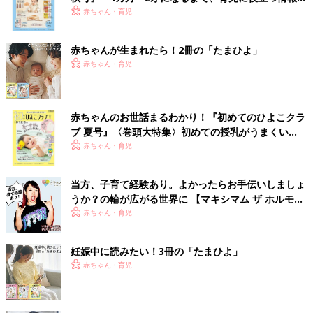
いっぱい！
赤ちゃん・育児
赤ちゃんが生まれたら！2冊の「たまひよ」
赤ちゃん・育児
赤ちゃんのお世話まるわかり！『初めてのひよこクラ
ブ 夏号』〈巻頭大特集〉初めての授乳がうまくい
く！ おっぱい・ミルクの基本と夏のトラブル 解決テ
赤ちゃん・育児
ク
当方、子育て経験あり。よかったらお手伝いしましょ
うか？の輪が広がる世界に 【マキシマム ザ ホルモ
ン・ナヲさん】
赤ちゃん・育児
妊娠中に読みたい！3冊の「たまひよ」
赤ちゃん・育児