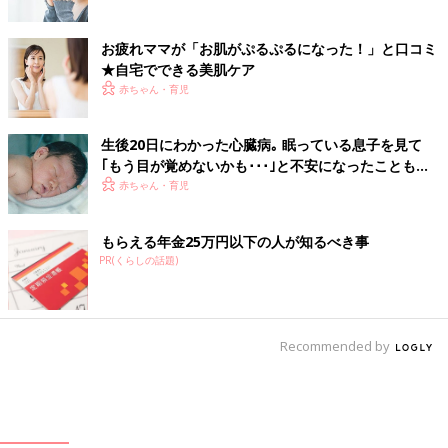
お疲れママが「お肌がぷるぷるになった！」と口コミ
★自宅でできる美肌ケア
赤ちゃん・育児
生後20日にわかった心臓病｡ 眠っている息子を見て
｢もう目が覚めないかも･･･｣と不安になったことも
【先天性心疾患】
赤ちゃん・育児
もらえる年金25万円以下の人が知るべき事
PR(くらしの話題)
Recommended by