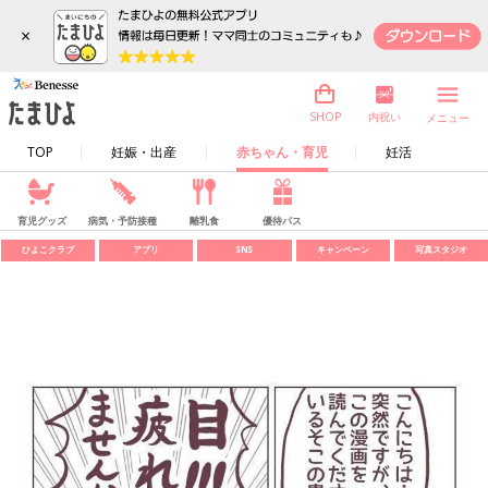
×
内祝い
SHOP
メニュー
TOP
妊娠・出産
赤ちゃん・育児
妊活
育児グッズ
病気・予防接種
離乳食
優待パス
ひよこクラブ
アプリ
SNS
キャンペーン
写真スタジオ