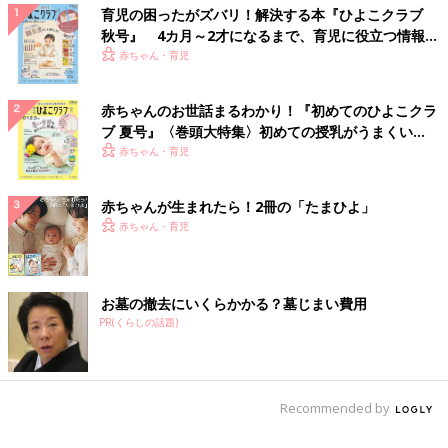
育児の困ったがズバリ！解決する本『ひよこクラブ
秋号』 4カ月～2才になるまで、育児に役立つ情報が
いっぱい！
赤ちゃん・育児
赤ちゃんのお世話まるわかり！『初めてのひよこクラ
ブ 夏号』〈巻頭大特集〉初めての授乳がうまくい
く！ おっぱい・ミルクの基本と夏のトラブル 解決テ
赤ちゃん・育児
ク
赤ちゃんが生まれたら！2冊の「たまひよ」
赤ちゃん・育児
お墓の撤去にいくらかかる？墓じまい費用
PR(くらしの話題)
Recommended by