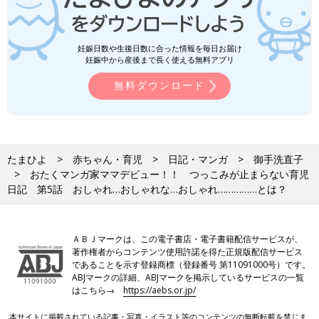
妊娠日数や生後日数に合った情報を毎日お届け
妊娠中から産後まで長く使える無料アプリ
無料ダウンロード
たまひよ
赤ちゃん・育児
日記・マンガ
御手洗直子
おたくマンガ家ママデビュー！！ つっこみが止まらない育児
日記 第5話 おしゃれ…おしゃれな…おしゃれ……………とは？
ＡＢＪマークは、この電子書店・電子書籍配信サービスが、
著作権者からコンテンツ使用許諾を得た正規版配信サービス
であることを示す登録商標（登録番号 第11091000号）です。
ABJマークの詳細、ABJマークを掲示しているサービスの一覧
はこちら→
https://aebs.or.jp/
本サイトに掲載されている記事・写真・イラスト等のコンテンツの無断転載を禁じま