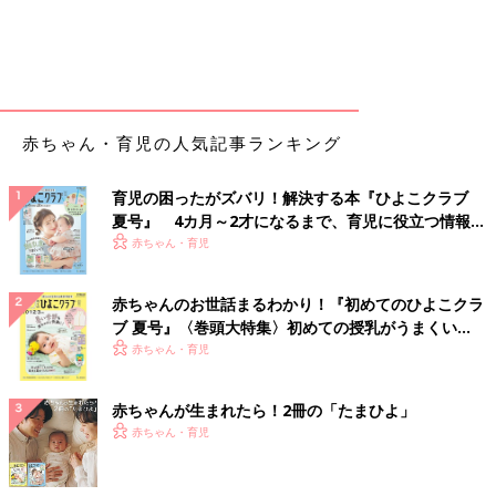
赤ちゃん・育児の人気記事ランキング
育児の困ったがズバリ！解決する本『ひよこクラブ
夏号』 4カ月～2才になるまで、育児に役立つ情報が
いっぱい！
赤ちゃん・育児
赤ちゃんのお世話まるわかり！『初めてのひよこクラ
ブ 夏号』〈巻頭大特集〉初めての授乳がうまくい
く！ おっぱい・ミルクの基本と夏のトラブル 解決テ
赤ちゃん・育児
ク
赤ちゃんが生まれたら！2冊の「たまひよ」
赤ちゃん・育児