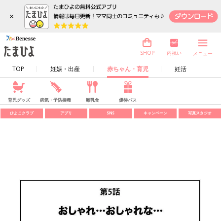
×
内祝い
SHOP
メニュー
TOP
妊娠・出産
赤ちゃん・育児
妊活
育児グッズ
病気・予防接種
離乳食
優待パス
ひよこクラブ
アプリ
SNS
キャンペーン
写真スタジオ