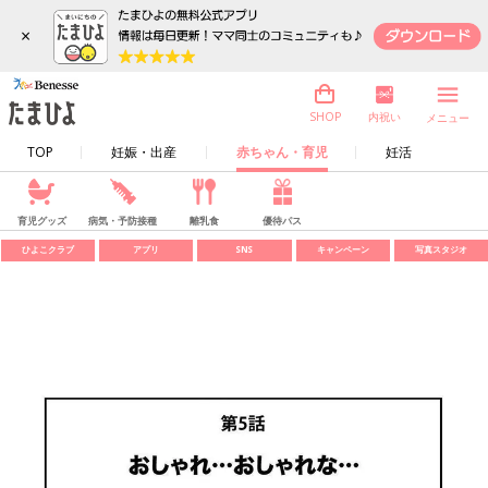
×
内祝い
SHOP
メニュー
TOP
妊娠・出産
赤ちゃん・育児
妊活
育児グッズ
病気・予防接種
離乳食
優待パス
ひよこクラブ
アプリ
SNS
キャンペーン
写真スタジオ