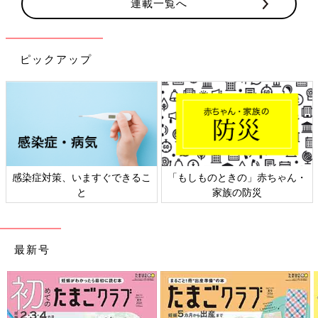
連載一覧へ
ピックアップ
日本外来小児科学会リーフレッ
六星占術 細木かおりさんの人生
ト検討会
相談
最新号