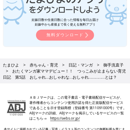
妊娠日数や生後日数に合った情報を毎日お届け
妊娠中から産後まで長く使える無料アプリ
無料ダウンロード
たまひよ
赤ちゃん・育児
日記・マンガ
御手洗直子
おたくマンガ家ママデビュー！！ つっこみが止まらない育児
日記 第5話 おしゃれ…おしゃれな…おしゃれ……………とは？
ＡＢＪマークは、この電子書店・電子書籍配信サービスが、
著作権者からコンテンツ使用許諾を得た正規版配信サービス
であることを示す登録商標（登録番号 第11091000号）です。
ABJマークの詳細、ABJマークを掲示しているサービスの一覧
はこちら→
https://aebs.or.jp/
本サイトに掲載されている記事・写真・イラスト等のコンテンツの無断転載を禁じま