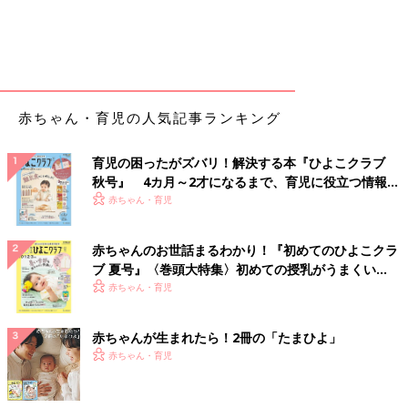
赤ちゃん・育児の人気記事ランキング
育児の困ったがズバリ！解決する本『ひよこクラブ
秋号』 4カ月～2才になるまで、育児に役立つ情報が
いっぱい！
赤ちゃん・育児
赤ちゃんのお世話まるわかり！『初めてのひよこクラ
ブ 夏号』〈巻頭大特集〉初めての授乳がうまくい
く！ おっぱい・ミルクの基本と夏のトラブル 解決テ
赤ちゃん・育児
ク
赤ちゃんが生まれたら！2冊の「たまひよ」
赤ちゃん・育児