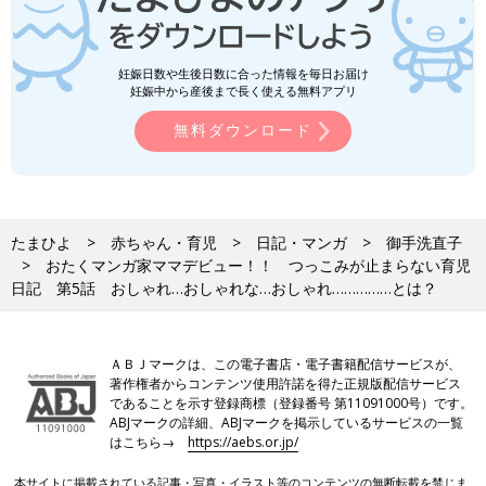
妊娠日数や生後日数に合った情報を毎日お届け
妊娠中から産後まで長く使える無料アプリ
無料ダウンロード
たまひよ
赤ちゃん・育児
日記・マンガ
御手洗直子
おたくマンガ家ママデビュー！！ つっこみが止まらない育児
日記 第5話 おしゃれ…おしゃれな…おしゃれ……………とは？
ＡＢＪマークは、この電子書店・電子書籍配信サービスが、
著作権者からコンテンツ使用許諾を得た正規版配信サービス
であることを示す登録商標（登録番号 第11091000号）です。
ABJマークの詳細、ABJマークを掲示しているサービスの一覧
はこちら→
https://aebs.or.jp/
本サイトに掲載されている記事・写真・イラスト等のコンテンツの無断転載を禁じま