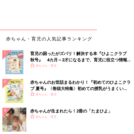
赤ちゃん・育児の人気記事ランキング
育児の困ったがズバリ！解決する本『ひよこクラブ
秋号』 4カ月～2才になるまで、育児に役立つ情報が
いっぱい！
赤ちゃん・育児
赤ちゃんのお世話まるわかり！『初めてのひよこクラ
ブ 夏号』〈巻頭大特集〉初めての授乳がうまくい
く！ おっぱい・ミルクの基本と夏のトラブル 解決テ
赤ちゃん・育児
ク
赤ちゃんが生まれたら！2冊の「たまひよ」
赤ちゃん・育児