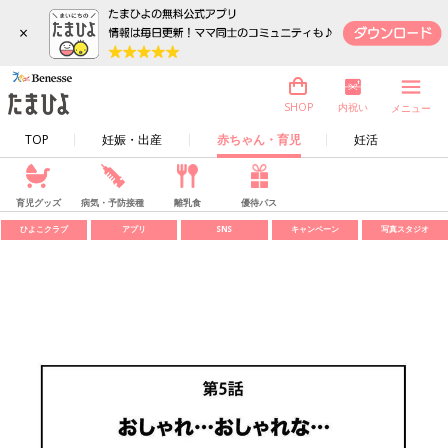
×
内祝い
SHOP
メニュー
TOP
妊娠・出産
赤ちゃん・育児
妊活
育児グッズ
病気・予防接種
離乳食
優待パス
ひよこクラブ
アプリ
SNS
キャンペーン
写真スタジオ