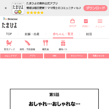
×
内祝い
SHOP
メニュー
TOP
妊娠・出産
赤ちゃん・育児
妊活
育児グッズ
病気・予防接種
離乳食
優待パス
ひよこクラブ
アプリ
SNS
キャンペーン
写真スタジオ