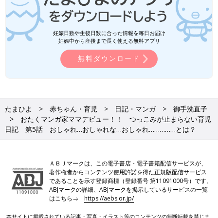
妊娠日数や生後日数に合った情報を毎日お届け
妊娠中から産後まで長く使える無料アプリ
無料ダウンロード
たまひよ
赤ちゃん・育児
日記・マンガ
御手洗直子
おたくマンガ家ママデビュー！！ つっこみが止まらない育児
日記 第5話 おしゃれ…おしゃれな…おしゃれ……………とは？
ＡＢＪマークは、この電子書店・電子書籍配信サービスが、
著作権者からコンテンツ使用許諾を得た正規版配信サービス
であることを示す登録商標（登録番号 第11091000号）です。
ABJマークの詳細、ABJマークを掲示しているサービスの一覧
はこちら→
https://aebs.or.jp/
本サイトに掲載されている記事・写真・イラスト等のコンテンツの無断転載を禁じま