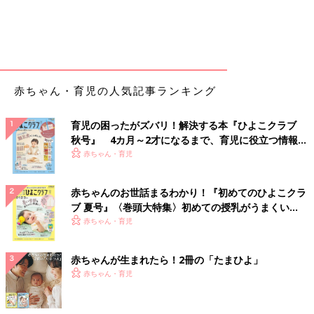
赤ちゃん・育児の人気記事ランキング
育児の困ったがズバリ！解決する本『ひよこクラブ
秋号』 4カ月～2才になるまで、育児に役立つ情報が
いっぱい！
赤ちゃん・育児
赤ちゃんのお世話まるわかり！『初めてのひよこクラ
ブ 夏号』〈巻頭大特集〉初めての授乳がうまくい
く！ おっぱい・ミルクの基本と夏のトラブル 解決テ
赤ちゃん・育児
ク
赤ちゃんが生まれたら！2冊の「たまひよ」
赤ちゃん・育児