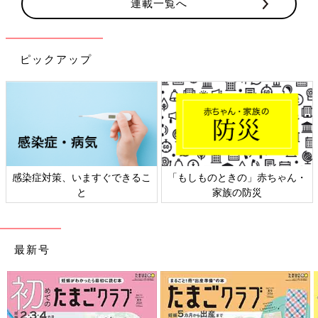
連載一覧へ
ピックアップ
日本外来小児科学会リーフレッ
六星占術 細木かおりさんの人生
ト検討会
相談
最新号