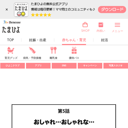
×
内祝い
SHOP
メニュー
TOP
妊娠・出産
赤ちゃん・育児
妊活
育児グッズ
病気・予防接種
離乳食
優待パス
ひよこクラブ
アプリ
SNS
キャンペーン
写真スタジオ