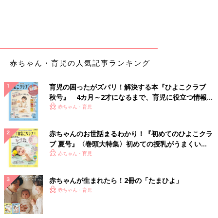
赤ちゃん・育児の人気記事ランキング
育児の困ったがズバリ！解決する本『ひよこクラブ
秋号』 4カ月～2才になるまで、育児に役立つ情報が
いっぱい！
赤ちゃん・育児
赤ちゃんのお世話まるわかり！『初めてのひよこクラ
ブ 夏号』〈巻頭大特集〉初めての授乳がうまくい
く！ おっぱい・ミルクの基本と夏のトラブル 解決テ
赤ちゃん・育児
ク
赤ちゃんが生まれたら！2冊の「たまひよ」
赤ちゃん・育児