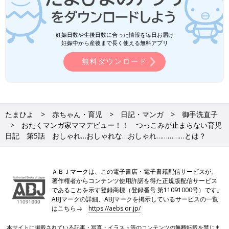
妊娠日数や生後日数に合った情報を毎日お届け
妊娠中から産後まで長く使える無料アプリ
無料ダウンロード
たまひよ
赤ちゃん・育児
日記・マンガ
御手洗直子
おたくマンガ家ママデビュー！！ つっこみが止まらない育児
日記 第5話 おしゃれ…おしゃれな…おしゃれ……………とは？
ＡＢＪマークは、この電子書店・電子書籍配信サービスが、
著作権者からコンテンツ使用許諾を得た正規版配信サービス
であることを示す登録商標（登録番号 第11091000号）です。
ABJマークの詳細、ABJマークを掲示しているサービスの一覧
はこちら→
https://aebs.or.jp/
本サイトに掲載されている記事・写真・イラスト等のコンテンツの無断転載を禁じま