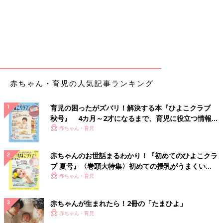
赤ちゃん・育児の人気記事ランキング
育児の困ったがズバリ！解決する本『ひよこクラブ
秋号』 4カ月～2才になるまで、育児に役立つ情報が
いっぱい！
赤ちゃん・育児
赤ちゃんのお世話まるわかり！『初めてのひよこクラ
ブ 夏号』〈巻頭大特集〉初めての授乳がうまくい
く！ おっぱい・ミルクの基本と夏のトラブル 解決テ
赤ちゃん・育児
ク
赤ちゃんが生まれたら！2冊の「たまひよ」
赤ちゃん・育児