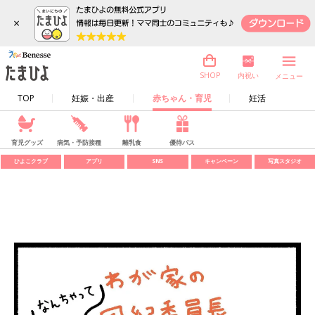
×
内祝い
SHOP
メニュー
TOP
妊娠・出産
赤ちゃん・育児
妊活
育児グッズ
病気・予防接種
離乳食
優待パス
ひよこクラブ
アプリ
SNS
キャンペーン
写真スタジオ