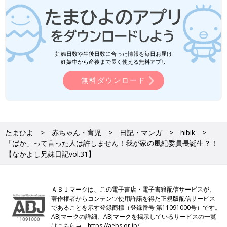
妊娠日数や生後日数に合った情報を毎日お届け
妊娠中から産後まで長く使える無料アプリ
無料ダウンロード
たまひよ
赤ちゃん・育児
日記・マンガ
hibik
「ばか」って言った人は許しません！我が家の風紀委員長誕生？！
【なかよし兄妹日記vol.31】
ＡＢＪマークは、この電子書店・電子書籍配信サービスが、
著作権者からコンテンツ使用許諾を得た正規版配信サービス
であることを示す登録商標（登録番号 第11091000号）です。
ABJマークの詳細、ABJマークを掲示しているサービスの一覧
はこちら→
https://aebs.or.jp/