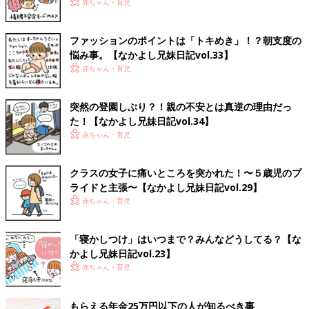
赤ちゃん・育児
ファッションのポイントは「トキめき」！？朝支度の
悩み事。【なかよし兄妹日記vol.33】
赤ちゃん・育児
突然の登園しぶり？！親の不安とは真逆の理由だっ
た！【なかよし兄妹日記vol.34】
赤ちゃん・育児
クラスの女子に痛いところを突かれた！〜５歳児のプ
ライドと主張〜【なかよし兄妹日記vol.29】
赤ちゃん・育児
「寝かしつけ」はいつまで？みんなどうしてる？【な
かよし兄妹日記vol.23】
赤ちゃん・育児
もらえる年金25万円以下の人が知るべき事